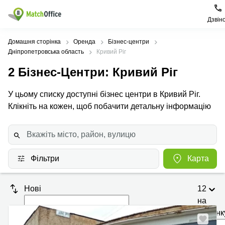
Дзвін
Орендувати
Домашня сторінка
Оренда
Бізнес-центри
Дніпропетровська область
Кривий Ріг
Допомога
Тип
Популярні
Популярні
2
Бізнес-Центри
: Кривий Ріг
приміщення
міста
пошуки
Про нас
У цьому списку доступні бізнес центри в Кривий Ріг.
Офіси
Київ
Бізнес
центри
Клікніть на кожен, щоб побачити детальну інформацію
Бізнес-
Печерський
Києва
Здати в оренду
центри
район
Офіси у
Коворкінги
Подільський
Печерському
Ціна
район
районі
Віртуальні
Фільтри
Карта
офіси
Солом'янський
Конференц-
Увійти
район
зал Львів
Нові
12
Львів
Коворкінг
на
Київ
Івано-
сторінк
Франківськ
Нове