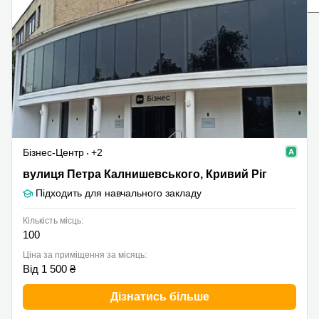
Бізнес-Центр
+2
вулиця Петра Калнишевського, Кривий Ріг
вулиця Петра Калнишевського, Кривий Ріг
Підходить для навчального закладу
Кількість місць:
100
Ціна за приміщення за місяць:
Від 1 500 ₴
Дізнатись більше