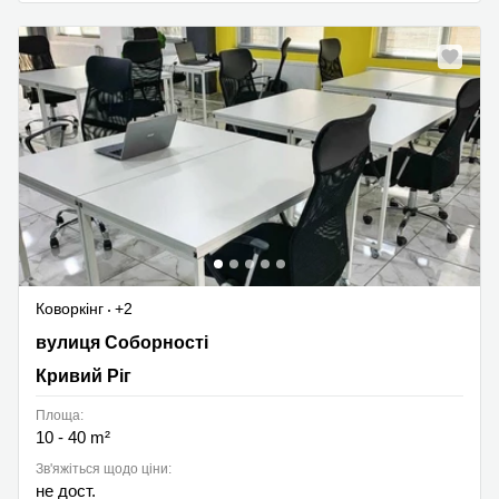
Коворкінг
+2
Sobornosti Street 23, Кривий Ріг
вулиця Соборності
Кривий Ріг
Площа:
10 - 40 m²
Зв'яжіться щодо ціни:
не дост.