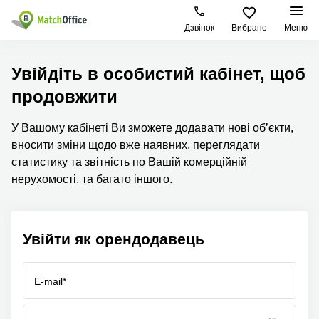
Дзвінок
Вибране
Меню
Орендувати
Увійдіть в особистий кабінет, щоб
продовжити
Допомога
Тип
Популярні
Популярні
приміщення
міста
пошуки
У Вашому кабінеті Ви зможете додавати нові об’єкти,
Про нас
Офіси
Київ
Бізнес
вносити зміни щодо вже наявних, переглядати
центри
Бізнес-
Печерський
статистику та звітність по Вашій комерційній
Києва
Здати в оренду
центри
район
нерухомості, та багато іншого.
Офіси у
Коворкінги
Подільський
Печерському
Ціна
район
районі
Віртуальні
офіси
Солом'янський
Конференц-
Увійти як орендодавець
Увійти
район
зал Львів
Львів
Коворкінг
E-mail*
Київ
Івано-
Франківськ