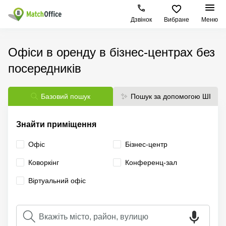
Дзвінок
Вибране
Меню
Орендувати
Офіси в оренду в бізнес-центрах без
посередників
Допомога
Тип
Популярні
Популярні
приміщення
міста
пошуки
Про нас
Офіси
Київ
Бізнес
Базовий пошук
Пошук за допомогою ШІ
центри
Бізнес-
Печерський
Києва
Здати в оренду
центри
район
Знайти приміщення
Офіси у
Коворкінги
Подільський
Печерському
Офіс
Бізнес-центр
Ціна
район
районі
Віртуальні
Коворкінг
Конференц-зал
офіси
Солом'янський
Конференц-
Увійти
район
зал Львів
Віртуальний офіс
Львів
Коворкінг
Київ
Івано-
Франківськ