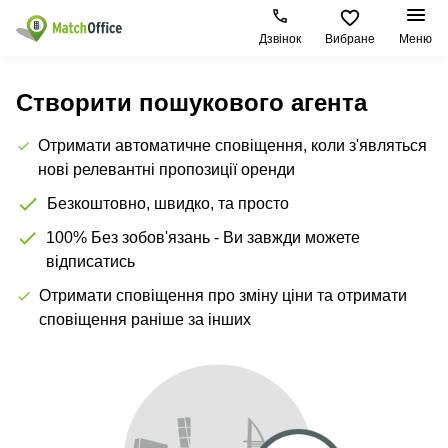
Дзвінок
Вибране
Меню
Орендувати
Створити пошукового агента
Допомога
Тип
Популярні
Популярні
Отримати автоматичне сповіщення, коли з'являться
приміщення
міста
пошуки
нові релевантні пропозиції оренди
Про нас
Офіси
Київ
Бізнес
Безкоштовно, швидко, та просто
центри
Бізнес-
Печерський
Києва
Здати в оренду
100% Без зобов'язань - Ви завжди можете
центри
район
Офіси у
відписатись
Коворкінги
Подільський
Печерському
Ціна
район
Отримати сповіщення про зміну ціни та отримати
районі
Віртуальні
сповіщення раніше за інших
офіси
Солом'янський
Конференц-
Увійти
район
зал Львів
Львів
Коворкінг
Київ
Івано-
Франківськ