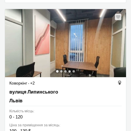
Коворкінг
+2
вулиця Липинського 36, Львів
вулиця Липинського
Львів
Кількість місць:
0 - 120
Ціна за приміщення за місяць:
100 - 130 $