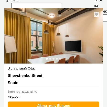
на
сторінк
Віртуальний Офіс
120 Shevchenko Street, Львів
Shevchenko Street
Львів
Зв'яжіться щодо ціни:
не дост.
Дізнатись більше