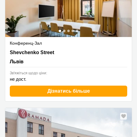
Конференц-Зал
120 Shevchenko Street, Львів
Shevchenko Street
Львів
Зв'яжіться щодо ціни:
не дост.
Дізнатись більше