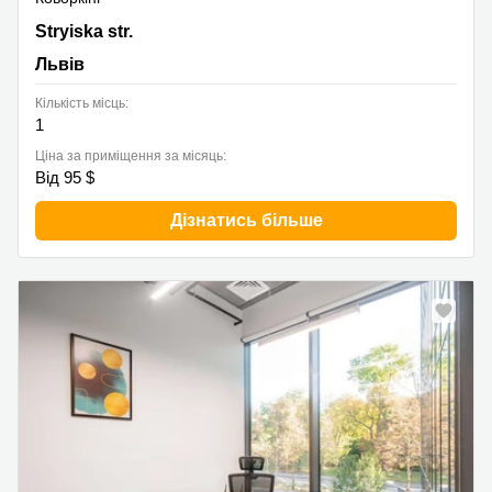
48g Stryiska str., Львів
Stryiska str.
Львів
Кількість місць:
1
Ціна за приміщення за місяць:
Від 95 $
Дізнатись більше