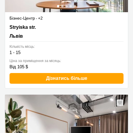
Бізнес-Центр
+2
48g Stryiska str., Львів
Stryiska str.
Львів
Кількість місць:
1 - 15
Ціна за приміщення за місяць:
Від 105 $
Дізнатись більше