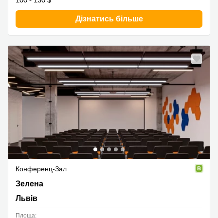
Дізнатись більше
Конференц-Зал
вул. Зелена, Львів
Зелена
Львів
Площа: