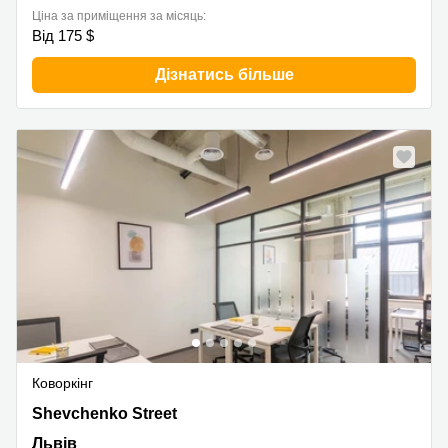
Ціна за приміщення за місяць:
Від 175 $
Дізнатись більше
Коворкінг
120 Shevchenko Street, Львів
Shevchenko Street
Львів