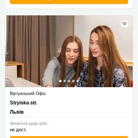
Віртуальний Офіс
48g Stryiska str., Львів
Stryiska str.
Львів
Зв'яжіться щодо ціни:
не дост.