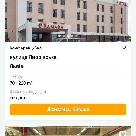
Конференц-Зал
вулиця Яворівська 2a, Львів
вулиця Яворівська
Львів
Площа:
70 - 220 m²
Зв'яжіться щодо ціни:
не дост.
Дізнатись більше