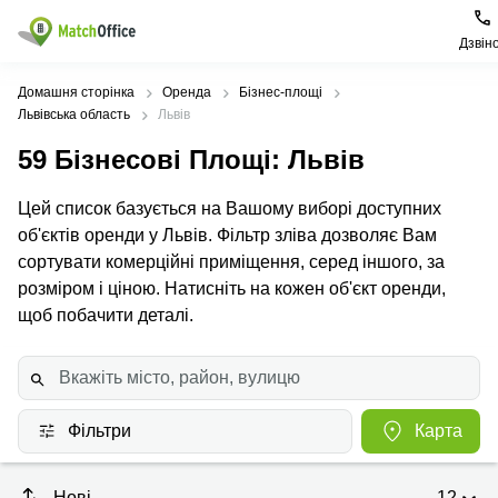
Дзвін
Орендувати
Домашня сторінка
Оренда
Бізнес-площі
Львівська область
Львів
Допомога
Тип
Популярні
Популярні
59
Бізнесові Площі
: Львів
приміщення
міста
пошуки
Про нас
Цей список базується на Вашому виборі доступних
Офіси
Київ
Бізнес
центри
об'єктів оренди у Львів. Фільтр зліва дозволяє Вам
Бізнес-
Печерський
Києва
сортувати комерційні приміщення, серед іншого, за
Здати в оренду
центри
район
розміром і ціною. Натисніть на кожен об'єкт оренди,
Офіси у
Коворкінги
Подільський
Печерському
щоб побачити деталі.
Ціна
район
районі
Віртуальні
офіси
Солом'янський
Конференц-
Увійти
район
зал Львів
Львів
Коворкінг
Фільтри
Карта
Київ
Івано-
Франківськ
Нові
12