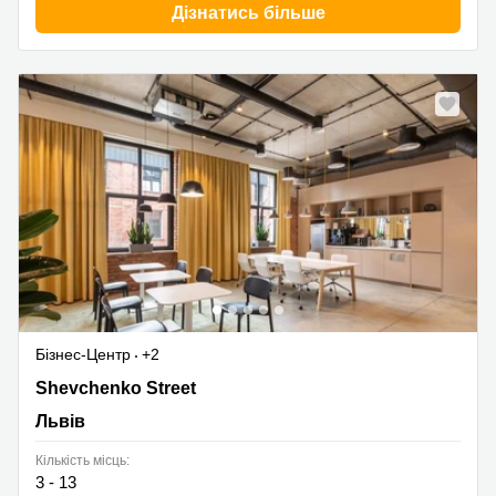
Дізнатись більше
Бізнес-Центр
+2
120 Shevchenko Street, Львів
Shevchenko Street
Львів
Кількість місць:
3 - 13