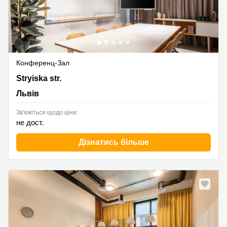
Конференц-Зал
48g Stryiska str., Львів
Stryiska str.
Львів
Зв'яжіться щодо ціни:
не дост.
Дізнатись більше