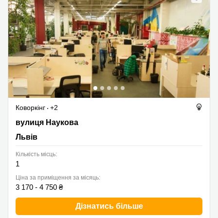
Коворкінг
+2
вулиця Наукова 2-Б, Львів
вулиця Наукова
Львів
Кількість місць:
1
Ціна за приміщення за місяць:
3 170 - 4 750 ₴
Дізнатись більше