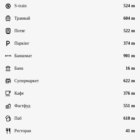
S-train
524 m
Трамвай
604 m
Потяг
522 m
Паркінг
374 m
Банкомат
901 m
Банк
16 m
Супермаркет
622 m
Кафе
376 m
Фастфуд
551 m
Паб
618 m
Ресторан
41 m