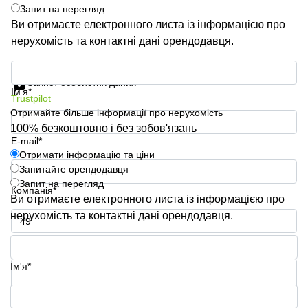
Запит на перегляд
Ви отримаєте електронного листа із інформацією про
нерухомість та контактні дані орендодавця.
Отримати інформацію та ціни
Захист особистих даних
Ім'я*
Trustpilot
Отримайте більше інформації про нерухомість
100% безкоштовно і без зобов'язань
E-mail*
Отримати інформацію та ціни
Запитайте орендодавця
Запит на перегляд
Компанія*
Ви отримаєте електронного листа із інформацією про
нерухомість та контактні дані орендодавця.
Номер телефону*
Ім'я*
Ваше запитання (необов'язково)