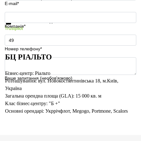
E-mail*
Отримати інформацію та ціни
Захист особистих даних
Компанія*
Trustpilot
Номер телефону*
БЦ РІАЛЬТО
Бізнес-центр: Ріальто
Ваше запитання (необов'язково)
Розташування: вул. Новокостянтинівська 18, м.Київ,
Україна
Загальна орендна площа (GLA): 15 000 кв. м
Клас бізнес-центру: "Б +"
Основні орендарі: Укррічфлот, Megogo, Portmone, Scalors