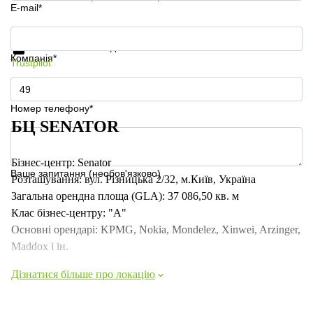
E-mail*
Отримати інформацію та ціни
Захист особистих даних
Компанія*
Trustpilot
Номер телефону*
БЦ SENATOR
Бізнес-центр: Senator
Ваше запитання (необов'язково)
Розташування: вул. Різницька 2/32, м.Київ, Україна
Загальна орендна площа (GLA): 37 086,50 кв. м
Клас бізнес-центру: "А"
Основні орендарі: KPMG, Nokia, Mondelez, Xinwei, Arzinger,
Maddox і ін.
Дізнатися більше про локацію