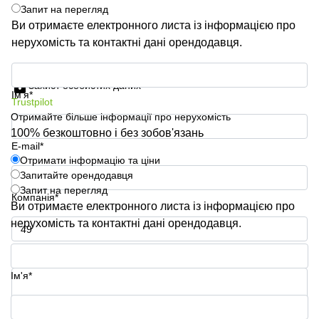
Запит на перегляд
Ви отримаєте електронного листа із інформацією про
нерухомість та контактні дані орендодавця.
Отримати інформацію та ціни
Захист особистих даних
Ім'я*
Trustpilot
Отримайте більше інформації про нерухомість
100% безкоштовно і без зобов'язань
E-mail*
Отримати інформацію та ціни
Запитайте орендодавця
Запит на перегляд
Компанія*
Ви отримаєте електронного листа із інформацією про
нерухомість та контактні дані орендодавця.
Номер телефону*
Ім'я*
Ваше запитання (необов'язково)