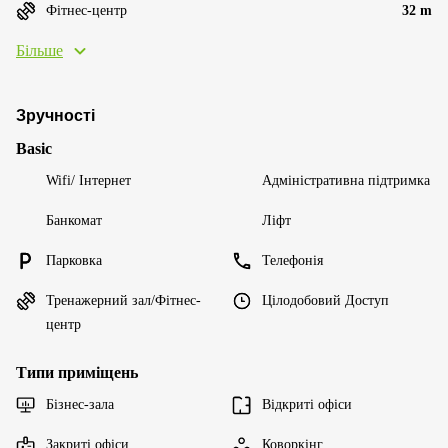
Фітнес-центр
32 m
Більше
Зручності
Basic
Wifi/ Інтернет
Адміністративна підтримка
Банкомат
Ліфт
Парковка
Телефонія
Тренажерний зал/Фітнес-
Цілодобовий Доступ
центр
Типи приміщень
Бізнес-зала
Відкриті офіси
Закриті офіси
Коворкінг