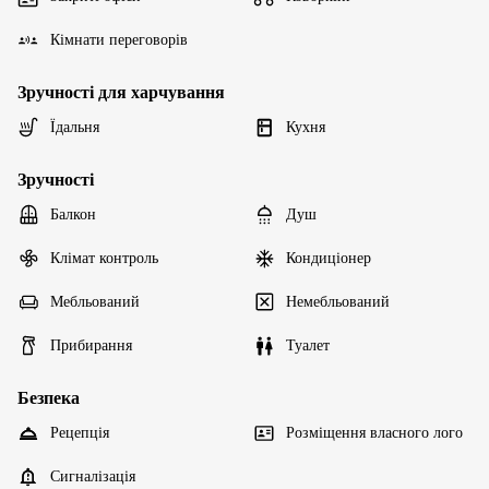
Кімнати переговорів
Зручності для харчування
Їдальня
Кухня
Зручності
Балкон
Душ
Клімат контроль
Кондиціонер
Мебльований
Немебльований
Прибирання
Туалет
Безпека
Рецепція
Розміщення власного лого
Сигналізація