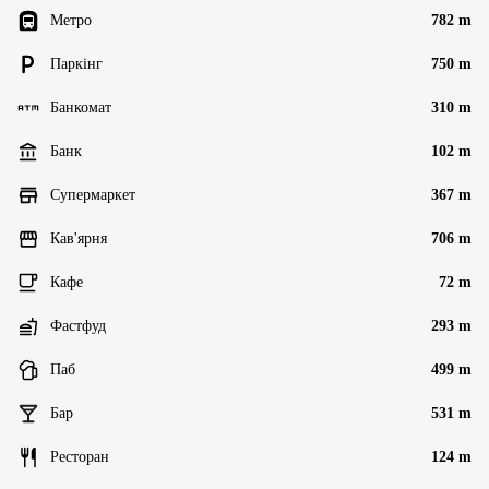
Метро
782 m
Паркінг
750 m
Банкомат
310 m
Банк
102 m
Супермаркет
367 m
Кав'ярня
706 m
Кафе
72 m
Фастфуд
293 m
Паб
499 m
Бар
531 m
Ресторан
124 m