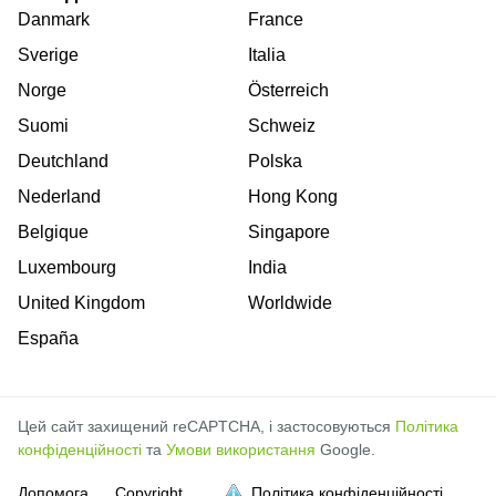
Danmark
France
Sverige
Italia
Norge
Österreich
Suomi
Schweiz
Deutchland
Polska
Nederland
Hong Kong
Belgique
Singapore
Luxembourg
India
United Kingdom
Worldwide
España
Цей сайт захищений reCAPTCHA, і застосовуються
Політика
конфіденційності
та
Умови використання
Google.
Допомога
Copyright
Політика конфіденційності