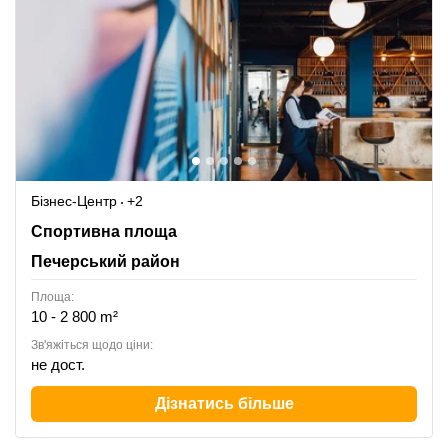
Бізнес-Центр
+2
Sportyvna Square 1, Печерський район
Спортивна площа
Печерський район
Площа:
10 - 2 800 m²
Зв'яжіться щодо ціни:
не дост.
Дізнатись більше