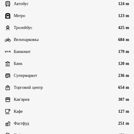
Автобус
124 m
Метро
123 m
Тролейбус
425 m
Велопарковка
684 m
Банкомат
179 m
Банк
120 m
Супермаркет
236 m
Торговий центр
654 m
Кав'ярня
307 m
Кафе
127 m
Фастфуд
251 m