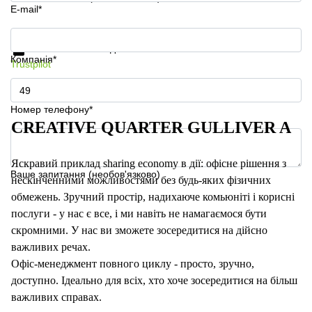
E-mail*
Отримати інформацію та ціни
Захист особистих даних
Компанія*
Trustpilot
Номер телефону*
CREATIVE QUARTER GULLIVER A
Яскравий приклад sharing economy в дії: офісне рішення з
Ваше запитання (необов'язково)
нескінченними можливостями без будь-яких фізичних
обмежень. Зручний простір, надихаюче комьюніті і корисні
послуги - у нас є все, і ми навіть не намагаємося бути
скромними. У нас ви зможете зосередитися на дійсно
важливих речах.
Офіс-менеджмент повного циклу - просто, зручно,
доступно. Ідеально для всіх, хто хоче зосередитися на більш
важливих справах.