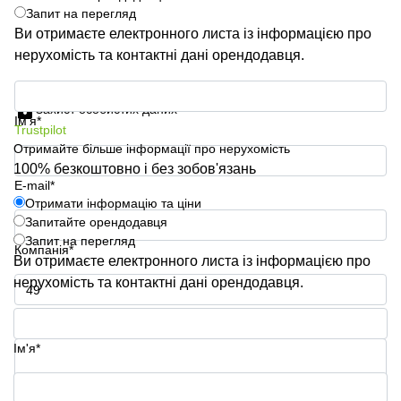
Запит на перегляд
Ви отримаєте електронного листа із інформацією про
нерухомість та контактні дані орендодавця.
Отримати інформацію та ціни
Захист особистих даних
Ім'я*
Trustpilot
Отримайте більше інформації про нерухомість
100% безкоштовно і без зобов'язань
E-mail*
Отримати інформацію та ціни
Запитайте орендодавця
Запит на перегляд
Компанія*
Ви отримаєте електронного листа із інформацією про
нерухомість та контактні дані орендодавця.
Номер телефону*
Ім'я*
Ваше запитання (необов'язково)