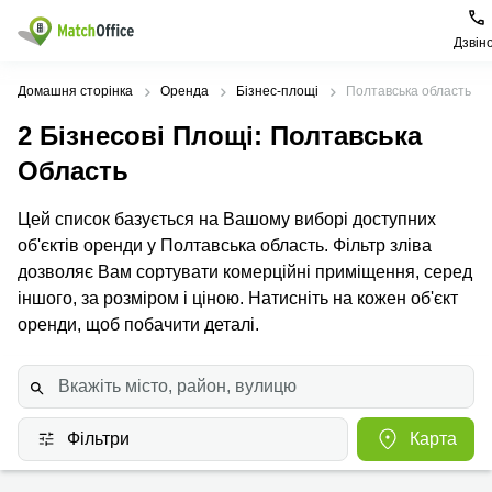
Дзвін
Орендувати
Домашня сторінка
Оренда
Бізнес-площі
Полтавська область
2
Бізнесові Площі
: Полтавська
Допомога
Тип
Популярні
Популярні
приміщення
міста
пошуки
Область
Про нас
Офіси
Київ
Бізнес
Цей список базується на Вашому виборі доступних
центри
об'єктів оренди у Полтавська область. Фільтр зліва
Бізнес-
Печерський
Києва
Здати в оренду
центри
район
дозволяє Вам сортувати комерційні приміщення, серед
Офіси у
іншого, за розміром і ціною. Натисніть на кожен об'єкт
Коворкінги
Подільський
Печерському
Ціна
оренди, щоб побачити деталі.
район
районі
Віртуальні
офіси
Солом'янський
Конференц-
Увійти
район
зал Львів
Львів
Коворкінг
Фільтри
Карта
Київ
Івано-
Франківськ