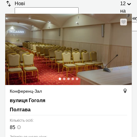
Нові
12
на
сторінк
Конференц-Зал
вулиця Гоголя 33, Полтава
вулиця Гоголя
Полтава
Кількість осіб:
85