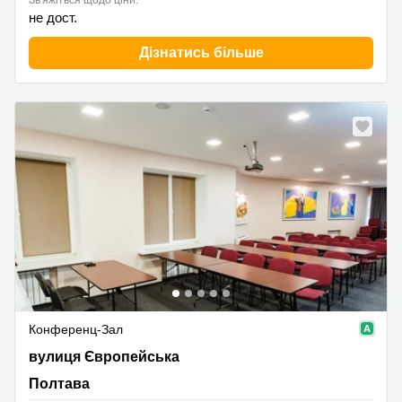
Зв'яжіться щодо ціни:
не дост.
Дізнатись більше
Конференц-Зал
вулиця Європейська 7, Полтава
вулиця Європейська
Полтава