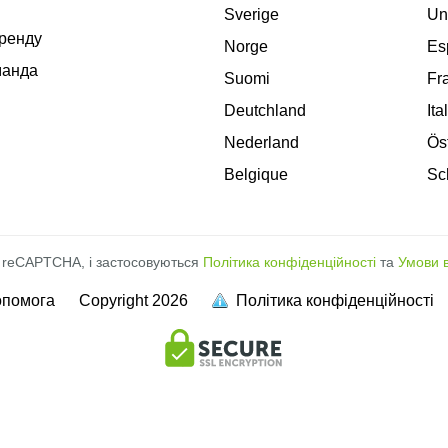
Sverige
Un
оренду
Norge
Es
манда
Suomi
Fr
Deutchland
Ita
Nederland
Ös
Belgique
Sc
 reCAPTCHA, і застосовуються
Політика конфіденційності
та
Умови 
опомога
Copyright
2026
Політика конфіденційності
повна