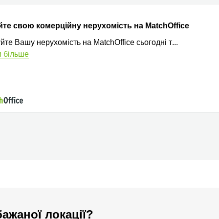
йте свою комерційну нерухомість на MatchOffice
йте Вашу нерухомість на MatchOffice сьогодні т
...
 більше
ажаної локації?