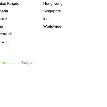
ited Kingdom
Hong Kong
paña
Singapore
ance
India
lia
Worldwide
terreich
hweiz
використання
Google.