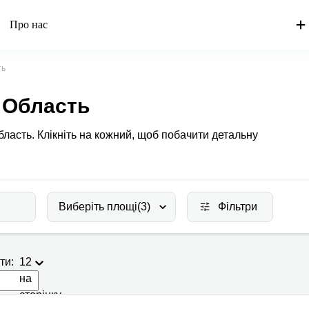
Про нас
ть
 Область
бласть. Клікніть на кожний, щоб побачити детальну
Виберіть площі
(3)
Фільтри
ти:
12
на
сторінку