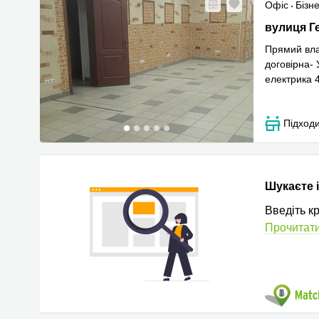
Офіс
Бізн
вулиця Ге
вулиця Г
Прямий вла
договірна- 
електрика 
Прочитати
Підходи
Шукаєте 
Введіть к
Прочитати