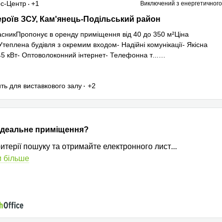
ес-Центр
+1
Виключений з енергетичного
роїв ЗСУ 2а, Кам'янець-Подільський район
ероїв ЗСУ, Кам'янець-Подільський район
сникПропонує в оренду приміщення від 40 до 350 м²Ціна
Утеплена будівля з окремим входом- Надійні комунікації- Якісна
45 кВт- Оптоволоконний інтернет- Телефонна т
...
 більше
ть для виставкового залу
+2
ідеальне приміщення?
ритерії пошуку та отримайте електронного лист
...
 більше