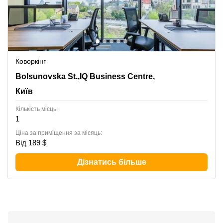
Коворкінг
13-15 Bolsunovska St.,IQ Business Centre, 8th Floor,
Bolsunovska St.,IQ Business Centre,
Київ
Київ
Кількість місць:
1
Ціна за приміщення за місяць:
Від 189 $
Дізнатись більше