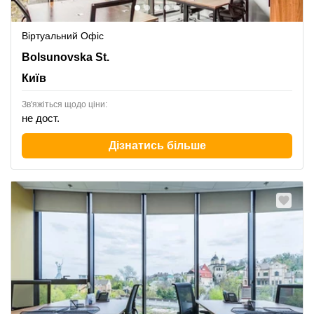
Віртуальний Офіс
13-15 Bolsunovska St.,IQ Business Centre, 8th Floor,
Bolsunovska St.
Київ
Київ
Зв'яжіться щодо ціни:
не дост.
Дізнатись більше