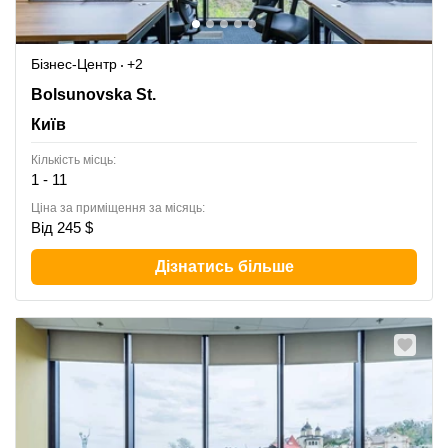
Бізнес-Центр
+2
13-15 Bolsunovska St.,IQ Business Centre, 8th Floor,
Bolsunovska St.
Київ
Київ
Кількість місць:
1 - 11
Ціна за приміщення за місяць:
Від 245 $
Дізнатись більше