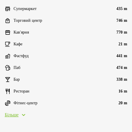
Супермаркет
435 m
Торговий центр
746 m
Кав'ярня
770 m
Кафе
21 m
Фастфуд
441 m
Паб
474 m
Бар
338 m
Ресторан
16 m
Фітнес-центр
20 m
Більше