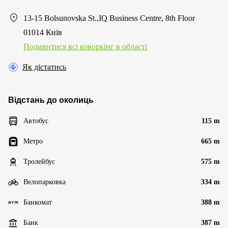
13-15 Bolsunovska St.,IQ Business Centre, 8th Floor
01014 Київ
Подивитися всі коворкінг в області
Як дістатись
Відстань до околиць
Автобус
115 m
Метро
665 m
Тролейбус
575 m
Велопарковка
334 m
Банкомат
388 m
Банк
387 m