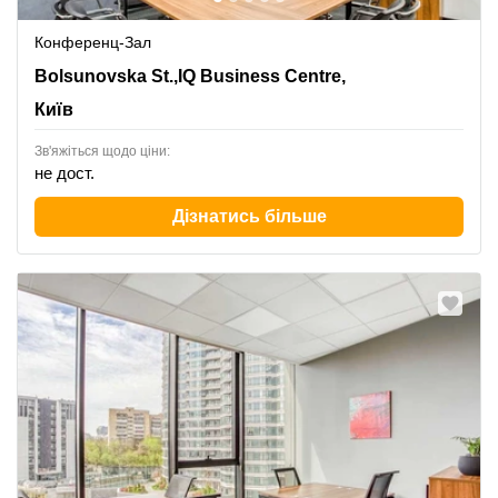
Конференц-Зал
13-15 Bolsunovska St.,IQ Business Centre, 8th Floor,
Bolsunovska St.,IQ Business Centre,
Київ
Київ
Зв'яжіться щодо ціни:
не дост.
Дізнатись більше