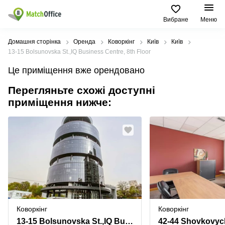
Вибране
Меню
Орендувати
Домашня сторінка
Оренда
Коворкінг
Київ
Київ
13-15 Bolsunovska St.,IQ Business Centre, 8th Floor
Допомога
Тип
Популярні
Популярні
Це приміщення вже орендовано
приміщення
міста
пошуки
Перегляньте схожі доступні
Про нас
Офіси
Київ
Бізнес
приміщення нижче:
центри
Бізнес-
Печерський
Києва
Здати в оренду
центри
район
Офіси у
Коворкінги
Подільський
Печерському
Ціна
район
районі
Віртуальні
офіси
Солом'янський
Конференц-
Увійти
район
зал Львів
Львів
Коворкінг
Київ
Івано-
Коворкінг
Коворкінг
Франківськ
13-15 Bolsunovska St.,IQ Business Centre, 8th Floor