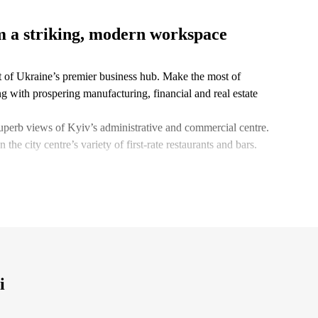
om a striking, modern workspace
rt of Ukraine’s premier business hub. Make the most of
g with prospering manufacturing, financial and real estate
uperb views of Kyiv’s administrative and commercial centre.
the city centre’s variety of first-rate restaurants and bars.
і