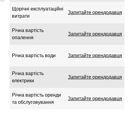
Щорічні експлуатаційні
Запитайте орендодавця
витрати
Річна вартість
Запитайте орендодавця
опалення
Річна вартість води
Запитайте орендодавця
Річна вартість
Запитайте орендодавця
електрики
Річна вартість оренди
Запитайте орендодавця
та обслуговування