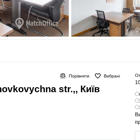
От
Порівняти
Вибрані
10
ovkovychna str.,, Київ
Ви
пр