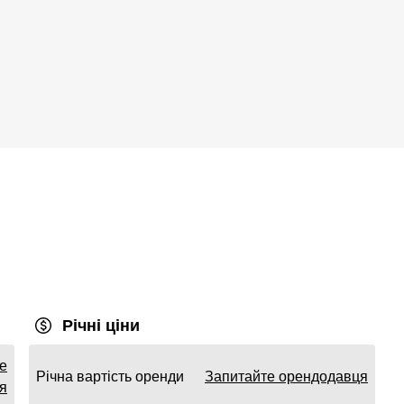
Річні ціни
е
Річна вартість оренди
Запитайте орендодавця
я