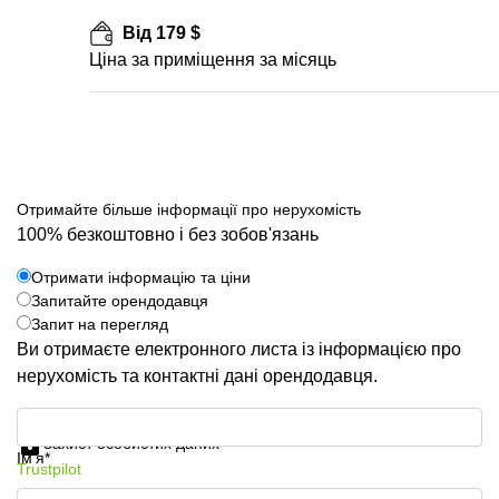
Від 179 $
Ціна за приміщення за місяць
Отримайте більше інформації про нерухомість
100% безкоштовно і без зобов'язань
Отримати інформацію та ціни
Запитайте орендодавця
Запит на перегляд
Ви отримаєте електронного листа із інформацією про
нерухомість та контактні дані орендодавця.
Отримати інформацію та ціни
Захист особистих даних
Ім'я*
Trustpilot