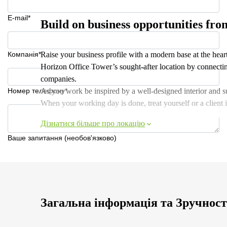
E-mail*
Build on business opportunities fr
Компанія*
Raise your business profile with a modern base at the hea
Horizon Office Tower’s sought-after location by connectin
companies.
Номер телефону*
As you work be inspired by a well-designed interior and s
When your working day is done, treat yourself or a client in 
Дізнатися більше про локацію
Ваше запитання (необов'язково)
Загальна інформація та Зручност