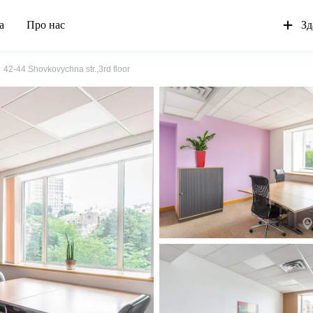
а
Про нас
Зд
42-44 Shovkovychna str.,3rd floor