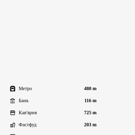
Метро
480 m
Банк
116 m
Кав'ярня
725 m
Фастфуд
203 m