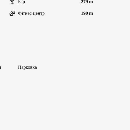
Бар
279 m
Фітнес-центр
190 m
я
Парковка