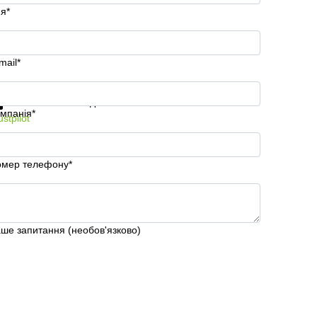
'я*
mail*
римати інформацію та ціни
Захист особистих даних
мпанія*
ustpilot
мер телефону*
ше запитання (необов'язково)