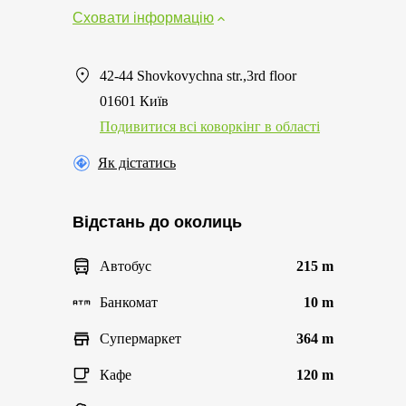
Сховати інформацію
42-44 Shovkovychna str.,3rd floor
01601 Київ
Подивитися всі коворкінг в області
Як дістатись
Відстань до околиць
Автобус
215 m
Банкомат
10 m
Супермаркет
364 m
Кафе
120 m