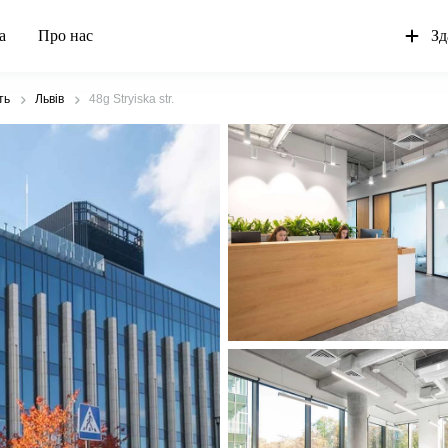
а
Про нас
Зд
ть
Львів
48g Stryiska str.