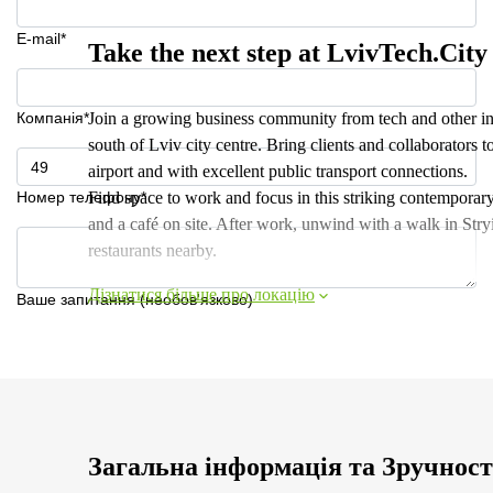
E-mail*
Take the next step at LvivTech.City
Компанія*
Join a growing business community from tech and other ind
south of Lviv city centre. Bring clients and collaborators t
airport and with excellent public transport connections.
Номер телефону*
Find space to work and focus in this striking contemporar
and a café on site. After work, unwind with a walk in Stryis
restaurants nearby.
Дізнатися більше про локацію
Ваше запитання (необов'язково)
Загальна інформація та Зручност