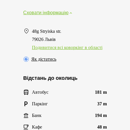
Сховати інформацію
48g Stryiska str.
79026 Львів
Подивитися всі коворкінг в області
Як дістатись
Відстань до околиць
Автобус
181 m
Паркінг
37 m
Банк
194 m
Кафе
48 m