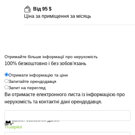
Від 95 $
Ціна за приміщення за місяць
Отримайте більше інформації про нерухомість
100% безкоштовно і без зобов'язань
Отримати інформацію та ціни
Запитайте орендодавця
Запит на перегляд
Ви отримаєте електронного листа із інформацією про
нерухомість та контактні дані орендодавця.
Отримати інформацію та ціни
Захист особистих даних
Ім'я*
Trustpilot