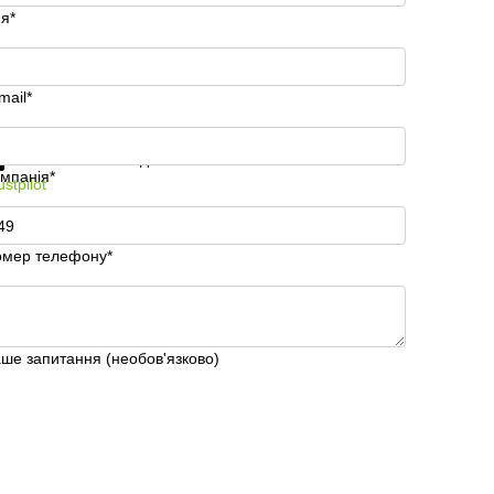
'я*
mail*
римати інформацію та ціни
Захист особистих даних
мпанія*
ustpilot
мер телефону*
ше запитання (необов'язково)