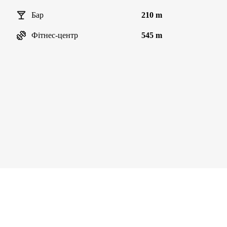
Бар
210 m
Фітнес-центр
545 m