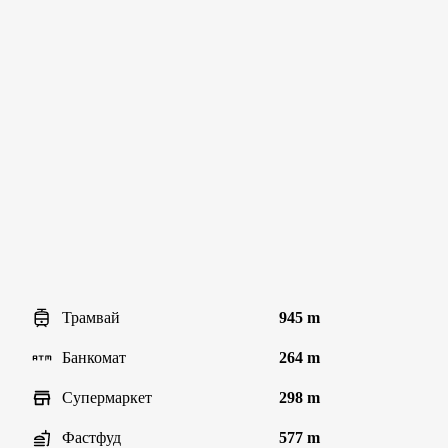
Трамвай
945 m
Банкомат
264 m
Супермаркет
298 m
Фастфуд
577 m