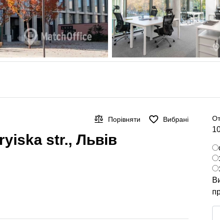
От
Порівняти
Вибрані
10
yiska str., Львів
Ви
пр