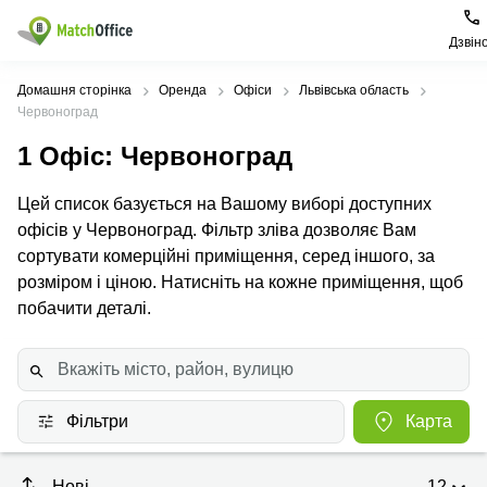
Дзвін
Орендувати
Домашня сторінка
Оренда
Офіси
Львівська область
Червоноград
Допомога
Тип
Популярні
Популярні
1
Офіс
: Червоноград
приміщення
міста
пошуки
Про нас
Цей список базується на Вашому виборі доступних
Офіси
Київ
Бізнес
центри
офісів у Червоноград. Фільтр зліва дозволяє Вам
Бізнес-
Печерський
Києва
сортувати комерційні приміщення, серед іншого, за
Здати в оренду
центри
район
розміром і ціною. Натисніть на кожне приміщення, щоб
Офіси у
Коворкінги
Подільський
Печерському
побачити деталі.
Ціна
район
районі
Віртуальні
офіси
Солом'янський
Конференц-
Увійти
район
зал Львів
Львів
Коворкінг
Фільтри
Карта
Київ
Івано-
Франківськ
Нові
12