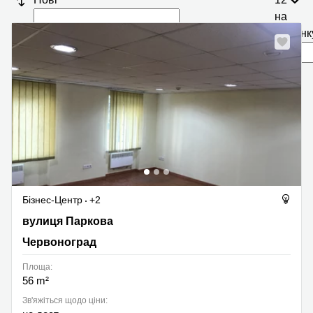
на
сторінк
Бізнес-Центр
+2
вулиця Паркова, 2, Червоноград
вулиця Паркова
Червоноград
Площа:
56 m²
Зв'яжіться щодо ціни: