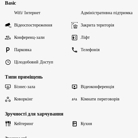
Basic
Wifi/ Інтернет
Адміністративна підтримка
Відеоспостереження
Закрита територія
Конференц-зали
Ліфт
Парковка
Телефонія
Цілодобовий Доступ
Типи приміщень
Бізнес-зала
Відеоконференція
Коворкінг
Кімнати переговорів
Зручності для харчування
Кейтеринг
Кухня