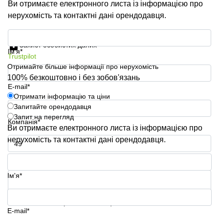
Ви отримаєте електронного листа із інформацією про
нерухомість та контактні дані орендодавця.
Отримати інформацію та ціни
Захист особистих даних
Ім'я*
Trustpilot
Отримайте більше інформації про нерухомість
100% безкоштовно і без зобов'язань
E-mail*
Отримати інформацію та ціни
Запитайте орендодавця
Запит на перегляд
Компанія*
Ви отримаєте електронного листа із інформацією про
нерухомість та контактні дані орендодавця.
Номер телефону*
Ім'я*
Ваше запитання (необов'язково)
E-mail*