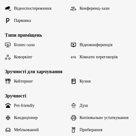
Відеоспостереження
Конференц-зали
Парковка
Типи приміщень
Бізнес-зала
Відеоконференція
Коворкінг
Кімнати переговорів
Зручності для харчування
Кейтеринг
Кухня
Зручності
Pet-friendly
Душ
Кондиціонер
Копіювальне устаткування
Мебльований
Прибирання