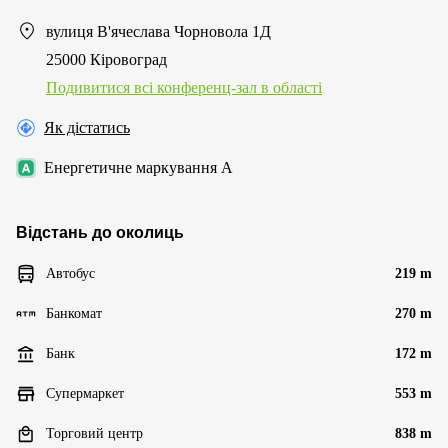
вулиця В'ячеслава Чорновола 1Д
25000 Кіровоград
Подивитися всі конференц-зал в області
Як дістатись
Енергетичне маркування A
Відстань до околиць
Автобус
219 m
Банкомат
270 m
Банк
172 m
Супермаркет
553 m
Торговий центр
838 m