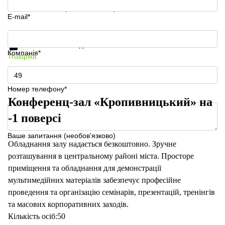
Ваше запитання (необов'язково)
E-mail*
Отримати інформацію та ціни
Захист особистих даних
Компанія*
Trustpilot
Номер телефону*
Конференц-зал «Кропивницький» на
-1 поверсі
Ваше запитання (необов'язково)
Обладнання залу надається безкоштовно. Зручне
розташування в центральному районі міста. Просторе
приміщення та обладнання для демонстрації
мультимедійних матеріалів забезпечує професійне
проведення та організацію семінарів, презентацій, тренінгів
та масових корпоративних заходів.
Кількість осіб:50