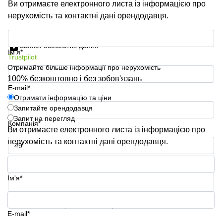
Ви отримаєте електронного листа із інформацією про
нерухомість та контактні дані орендодавця.
Отримати інформацію та ціни
Захист особистих даних
Ім'я*
Trustpilot
Отримайте більше інформації про нерухомість
100% безкоштовно і без зобов'язань
E-mail*
Отримати інформацію та ціни
Запитайте орендодавця
Запит на перегляд
Компанія*
Ви отримаєте електронного листа із інформацією про
нерухомість та контактні дані орендодавця.
Номер телефону*
Ім'я*
Ваше запитання (необов'язково)
E-mail*