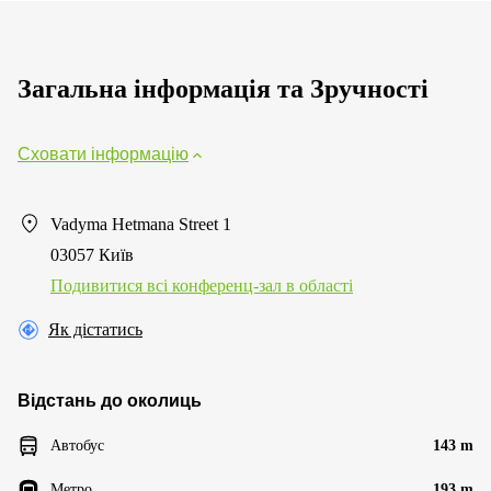
Загальна інформація та Зручності
Сховати інформацію
Vadyma Hetmana Street 1
03057 Київ
Подивитися всі конференц-зал в області
Як дістатись
Відстань до околиць
Автобус
143 m
Метро
193 m