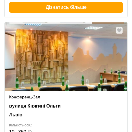
Дізнатись більше
Конференц-Зал
вулиця Княгині Ольги 116, Львів
вулиця Княгині Ольги
Львів
Кількість осіб:
10 - 350