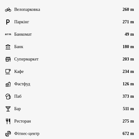
Велопарковка
260 m
Паркінг
271 m
Банкомат
49 m
Банк
180 m
Супермаркет
203 m
Кафе
234 m
Фастфуд
126 m
Паб
373 m
Бар
511 m
Ресторан
275 m
Фітнес-центр
672 m