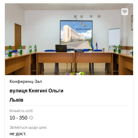
Конференц-Зал
вулиця Княгині Ольги 116, Львів
вулиця Княгині Ольги
Львів
Кількість осіб:
10 - 350
Зв'яжіться щодо ціни:
не дост.