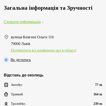
Загальна інформація та Зручності
Сховати інформацію
вулиця Княгині Ольги 116
79000 Львів
Подивитися всі конференц-зал в області
Як дістатись
Відстань до околиць
Автобус
77 m
Трамвай
164 m
Тролейбус
239 m