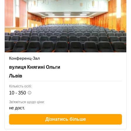
Конференц-Зал
вулиця Княгині Ольги 116, Львів
вулиця Княгині Ольги
Львів
Кількість осіб:
10 - 350
Зв'яжіться щодо ціни:
не дост.
Дізнатись більше