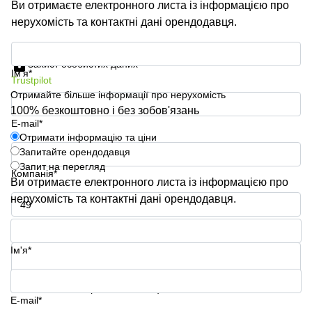
Ви отримаєте електронного листа із інформацією про
нерухомість та контактні дані орендодавця.
Отримати інформацію та ціни
Захист особистих даних
Ім'я*
Trustpilot
Отримайте більше інформації про нерухомість
100% безкоштовно і без зобов'язань
E-mail*
Отримати інформацію та ціни
Запитайте орендодавця
Запит на перегляд
Компанія*
Ви отримаєте електронного листа із інформацією про
нерухомість та контактні дані орендодавця.
Номер телефону*
Ім'я*
Ваше запитання (необов'язково)
E-mail*