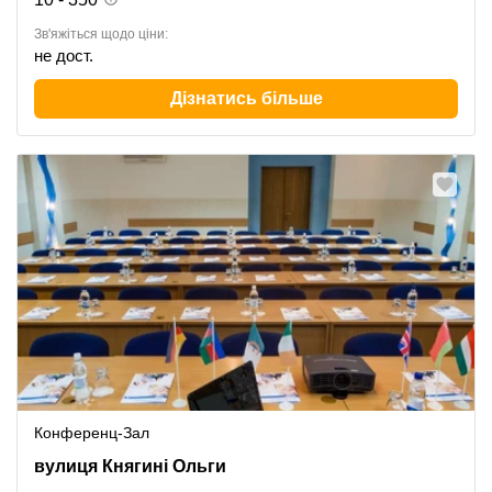
Зв'яжіться щодо ціни:
не дост.
Дізнатись більше
Конференц-Зал
вулиця Княгині Ольги 116, Львів
вулиця Княгині Ольги