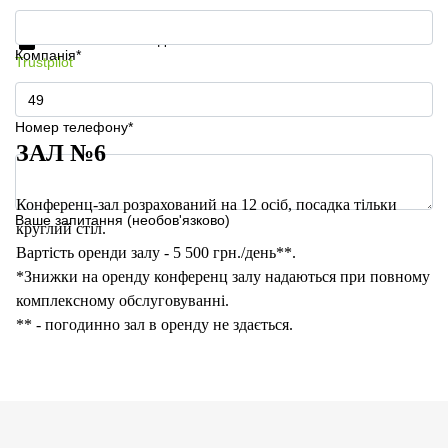
Отримати інформацію та ціни
Захист особистих даних
Компанія*
Trustpilot
Номер телефону*
ЗАЛ №6
Конференц-зал розрахований на 12 осіб, посадка тільки
Ваше запитання (необов'язково)
круглий стіл.
Вартість оренди залу - 5 500 грн./день**.
*Знижки на оренду конференц залу надаються при повному
комплексному обслуговуванні.
** - погодинно зал в оренду не здається.