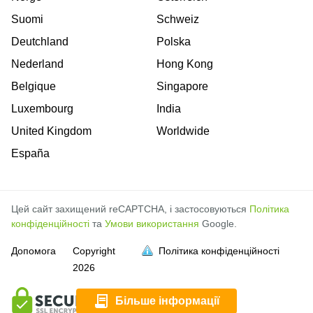
Suomi
Schweiz
Deutchland
Polska
Nederland
Hong Kong
Belgique
Singapore
Luxembourg
India
United Kingdom
Worldwide
España
Цей сайт захищений reCAPTCHA, і застосовуються
Політика
конфіденційності
та
Умови використання
Google.
Допомога
Copyright
Політика конфіденційності
2026
повна
повна
повна
повна
повна
повна
повна
повна
повна
повна
повна
Більше інформації