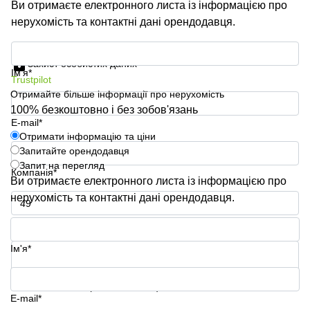
Ви отримаєте електронного листа із інформацією про
нерухомість та контактні дані орендодавця.
Отримати інформацію та ціни
Захист особистих даних
Ім'я*
Trustpilot
Отримайте більше інформації про нерухомість
100% безкоштовно і без зобов'язань
E-mail*
Отримати інформацію та ціни
Запитайте орендодавця
Запит на перегляд
Компанія*
Ви отримаєте електронного листа із інформацією про
нерухомість та контактні дані орендодавця.
Номер телефону*
Ім'я*
Ваше запитання (необов'язково)
E-mail*