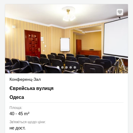
Конференц-Зал
Єврейська вулиця 27, Одеса
Єврейська вулиця
Одеса
Площа:
40 - 45 m²
Зв'яжіться щодо ціни:
не дост.