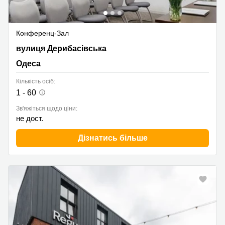
Конференц-Зал
5 Deribasovskaya Street, Одеса
вулиця Дерибасівська
Одеса
Кількість осіб:
1 - 60
Зв'яжіться щодо ціни:
не дост.
Дізнатись більше