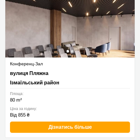
Конференц-Зал
вулиця Пляжна 11, Ізмаїльський район
вулиця Пляжна
Ізмаїльський район
Площа:
80 m²
Ціна за годину:
Від 855 ₴
Дізнатись більше