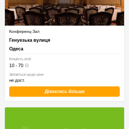
Конференц-Зал
Генуезька вулиця 1А, Одеса
Генуезька вулиця
Одеса
Кількість осіб:
10 - 70
Зв'яжіться щодо ціни:
не дост.
Дізнатись більше