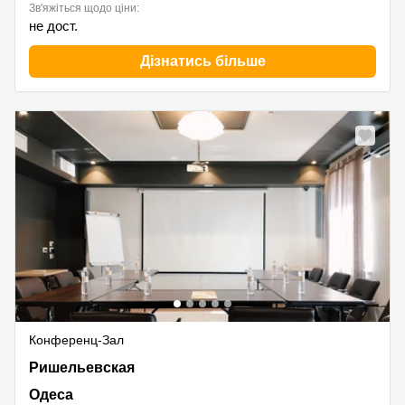
Зв'яжіться щодо ціни:
не дост.
Дізнатись більше
Конференц-Зал
Ришельевская 17, Одеса
Ришельевская
Одеса