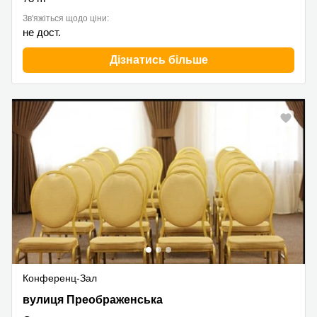
Зв'яжіться щодо ціни:
не дост.
Дізнатись більше
Конференц-Зал
вулиця Преображенська 40, Одеса
вулиця Преображенська