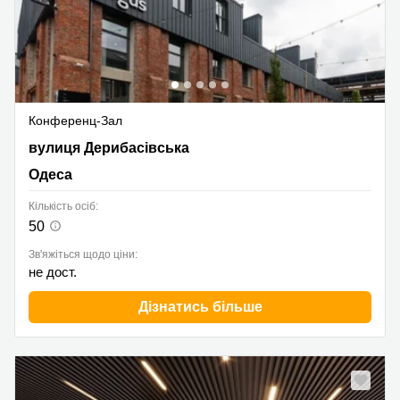
Конференц-Зал
вулиця Дерибасівська, 5, Одеса
вулиця Дерибасівська
Одеса
Кількість осіб:
50
Зв'яжіться щодо ціни:
не дост.
Дізнатись більше