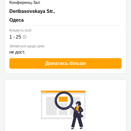
Конференц-Зал
13, Deribasovskaya Str.,, Одеса
Deribasovskaya Str.,
Одеса
Кількість осіб:
1 - 25
Зв'яжіться щодо ціни:
не дост.
Дізнатись більше