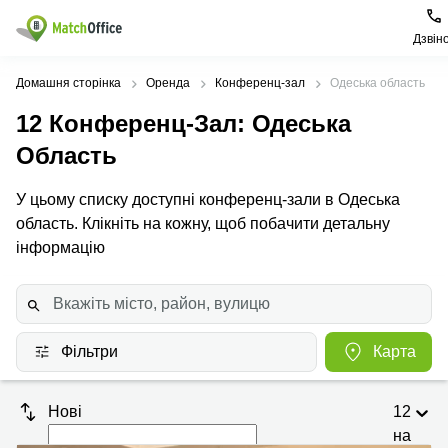
Дзвін
Орендувати
Домашня сторінка
Оренда
Конференц-зал
Одеська область
12
Конференц-Зал
: Одеська
Допомога
Тип
Популярні
Популярні
приміщення
міста
пошуки
Область
Про нас
Офіси
Київ
Бізнес
У цьому списку доступні конференц-зали в Одеська
центри
область. Клікніть на кожну, щоб побачити детальну
Бізнес-
Печерський
Києва
Здати в оренду
центри
район
інформацію
Офіси у
Коворкінги
Подільський
Печерському
Ціна
район
районі
Віртуальні
офіси
Солом'янський
Конференц-
Увійти
район
зал Львів
Фільтри
Карта
Львів
Коворкінг
Київ
Нові
12
Івано-
Франківськ
на