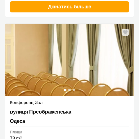
Дізнатись більше
Конференц-Зал
вулиця Преображенська 40, Одеса
вулиця Преображенська
Одеса
Площа:
78 m²