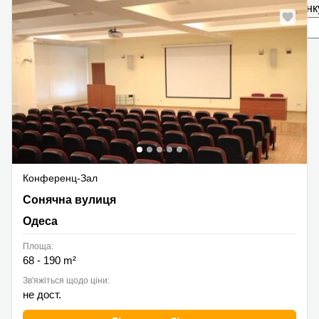
сторінк
Конференц-Зал
Сонячна вулиця 5, Одеса
Сонячна вулиця
Одеса
Площа:
68 - 190 m²
Зв'яжіться щодо ціни:
не дост.