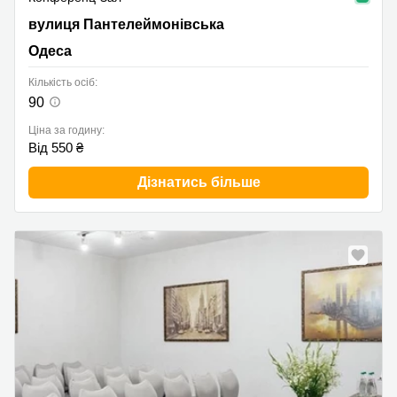
вулиця Пантелеймонівська 25, Одеса
вулиця Пантелеймонівська
Одеса
Кількість осіб:
90
Ціна за годину:
Від 550 ₴
Дізнатись більше