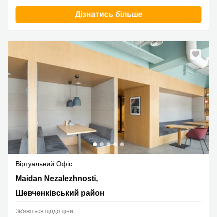
Дізнатись більше
Віртуальний Офіс
Maidan Nezalezhnosti, 2, Шевченківський район
Maidan Nezalezhnosti,
Шевченківський район
Зв'яжіться щодо ціни: