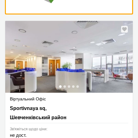
Віртуальний Офіс
1A Sportivnaya sq,17th floor, Шевченківський район
Sportivnaya sq,
Шевченківський район
Зв'яжіться щодо ціни:
не дост.