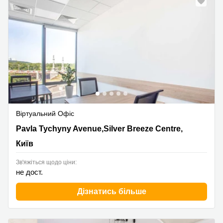
Віртуальний Офіс
1V Pavla Tychyny Avenue,Silver Breeze Centre,4th floor,
Pavla Tychyny Avenue,Silver Breeze Centre,
Київ
Київ
Зв'яжіться щодо ціни:
не дост.
Дізнатись більше