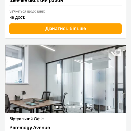
Шевченківський район
Зв'яжіться щодо ціни:
не дост.
Дізнатись більше
Віртуальний Офіс
53 Peremogy Avenue, Солом'янський район
Peremogy Avenue