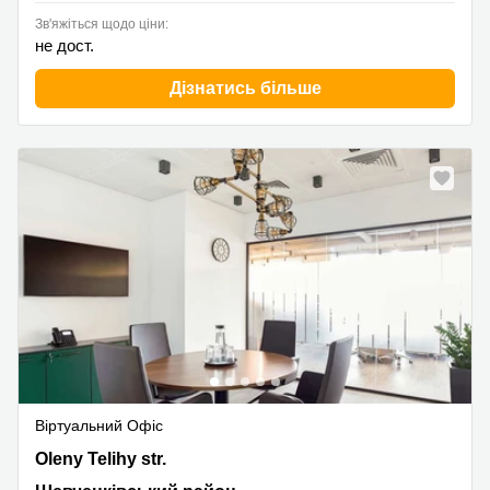
Зв'яжіться щодо ціни:
не дост.
Дізнатись більше
Віртуальний Офіс
6 Oleny Telihy str.,Forum West Side Ctr,3-4th floor,
Oleny Telihy str.
Шевченківський район