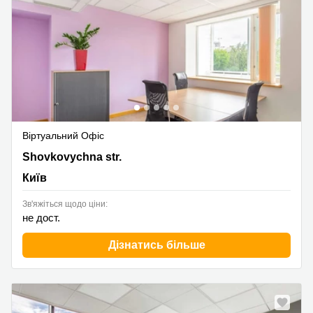
Віртуальний Офіс
42-44 Shovkovychna str.,3rd floor, Київ
Shovkovychna str.
Київ
Зв'яжіться щодо ціни:
не дост.
Дізнатись більше