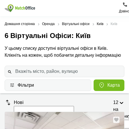
Дзвін
Орендувати
Домашня сторінка
Оренда
Віртуальні офіси
Київ
Київ
6
Віртуальні Офіси
: Київ
Допомога
Тип
Популярні
Популярні
приміщення
міста
пошуки
У цьому списку доступні віртуальні офіси в Київ.
Про нас
Клікніть на кожен, щоб побачити детальну інформацію
Офіси
Київ
Бізнес
центри
Бізнес-
Печерський
Києва
Здати в оренду
центри
район
Офіси у
Коворкінги
Подільський
Печерському
Ціна
район
Фільтри
Карта
районі
Віртуальні
офіси
Солом'янський
Конференц-
Увійти
район
зал Львів
Нові
12
на
Львів
Коворкінг
Київ
сторінк
Івано-
Франківськ