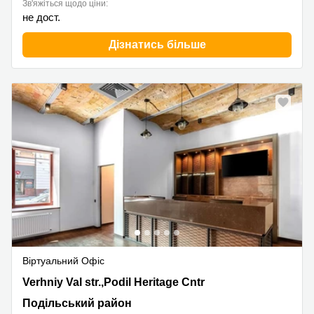
Зв'яжіться щодо ціни:
не дост.
Дізнатись більше
Віртуальний Офіс
28 Verhniy Val str.,Podil Heritage Cntr, Подільський
Verhniy Val str.,Podil Heritage Cntr
район
Подільський район