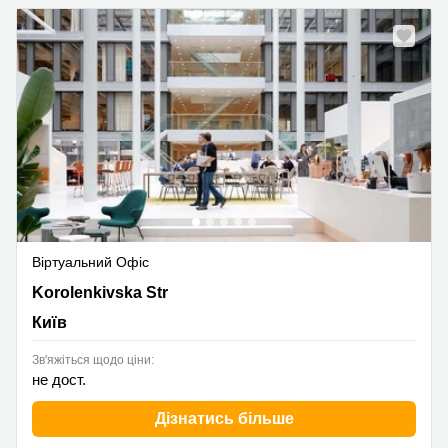
Віртуальний Офіс
22, Korolenkivska Street, Київ
Korolenkivska Str
Київ
Зв'яжіться щодо ціни:
не дост.
Дізнатись більше