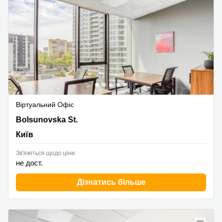
Віртуальний Офіс
13-15 Bolsunovska St.,IQ Business Centre, 8th Floor,
Bolsunovska St.
Київ
Київ
Зв'яжіться щодо ціни:
не дост.
Дізнатись більше