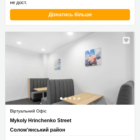
не дост.
Дізнатись більше
Віртуальний Офіс
4 Mykoly Hrinchenko Street,2 floor, Солом'янський
Mykoly Hrinchenko Street
район
Солом'янський район