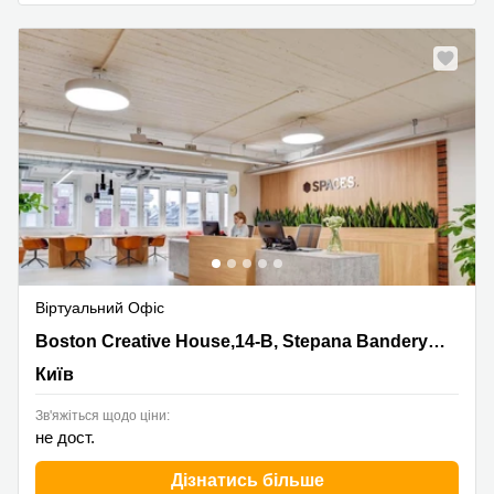
Нове
Віртуальний Офіс
Boston Creative House,14-B, Stepana Bandery Kyiv,
Boston Creative House,14-B, Stepana Bandery Kyiv
Київ
Київ
Зв'яжіться щодо ціни:
не дост.
Дізнатись більше