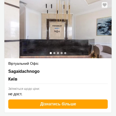
Віртуальний Офіс
11 Sagaidachnogo, Київ
Sagaidachnogo
Київ
Зв'яжіться щодо ціни:
не дост.
Дізнатись більше