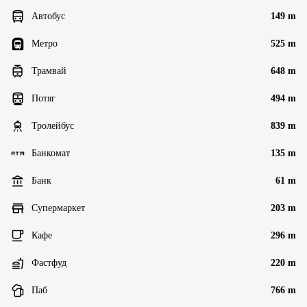
Автобус
149 m
Метро
525 m
Трамвай
648 m
Потяг
494 m
Тролейбус
839 m
Банкомат
135 m
Банк
61 m
Супермаркет
203 m
Кафе
296 m
Фастфуд
220 m
Паб
766 m