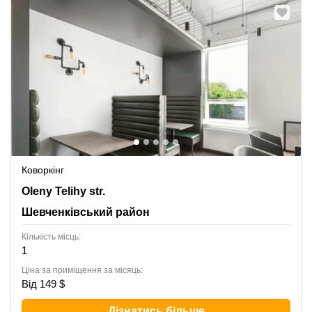
Коворкінг
6 Oleny Telihy str.,Forum West Side Ctr,3-4th floor,
Oleny Telihy str.
Шевченківський район
Шевченківський район
Кількість місць:
1
Ціна за приміщення за місяць:
Від 149 $
Дізнатись більше