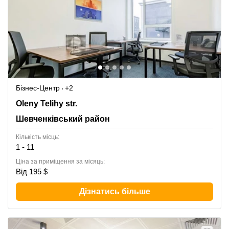
Бізнес-Центр
+2
6 Oleny Telihy str.,Forum West Side Ctr,3-4th floor,
Oleny Telihy str.
Шевченківський район
Шевченківський район
Кількість місць:
1 - 11
Ціна за приміщення за місяць:
Від 195 $
Дізнатись більше