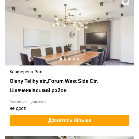
Конференц-Зал
6 Oleny Telihy str.,Forum West Side Ctr,3-4th floor,
Oleny Telihy str.,Forum West Side Ctr,
Шевченківський район
Шевченківський район
Зв'яжіться щодо ціни:
не дост.
Дізнатись більше