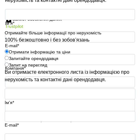
нерухомість та контактні дані орендодавця.
Отримати інформацію та ціни
Захист особистих даних
Ім'я*
Trustpilot
Отримайте більше інформації про нерухомість
100% безкоштовно і без зобов'язань
E-mail*
Отримати інформацію та ціни
Запитайте орендодавця
Запит на перегляд
Компанія*
Ви отримаєте електронного листа із інформацією про
нерухомість та контактні дані орендодавця.
Номер телефону*
Ім'я*
Ваше запитання (необов'язково)
E-mail*
Отримати інформацію та ціни