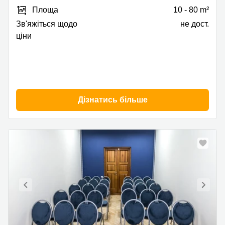
7/11,
Площа
10 - 80 m²
Печерський
район
Зв'яжіться щодо
не дост.
ціни
Дізнатись більше