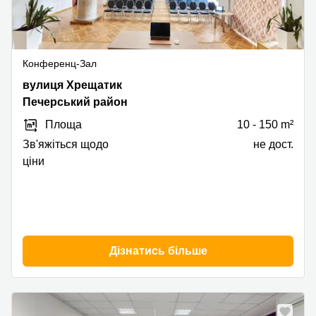
Конференц-Зал
Khreschatyk
вулиця Хрещатик
Street
Печерський район
7/11,
Площа
10 - 150 m²
Печерський
район
Зв'яжіться щодо
не дост.
ціни
Дізнатись більше