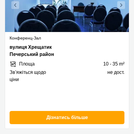
Конференц-Зал
Khreschatyk
вулиця Хрещатик
Street
Печерський район
7/11,
Площа
10 - 35 m²
Печерський
район
Зв'яжіться щодо
не дост.
ціни
Дізнатись більше