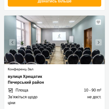
Дізнатись більше
Конференц-Зал
Khreschatyk
вулиця Хрещатик
Street
Печерський район
7/11,
Площа
10 - 90 m²
Печерський
район
Зв'яжіться щодо
не дост.
ціни