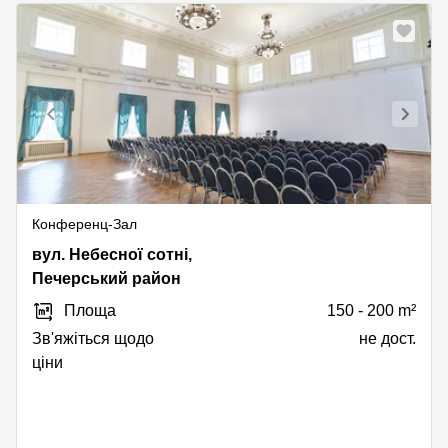
Конференц-Зал
вул.
вул. Небесної сотні,
Небесної
Печерський район
сотні,
Площа
150 - 200 m²
1,
Печерський
Зв'яжіться щодо
не дост.
район
ціни