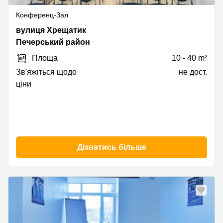
Конференц-Зал
Khreschatyk
вулиця Хрещатик
Street
Печерський район
7/11,
Площа
10 - 40 m²
Печерський
район
Зв'яжіться щодо
не дост.
ціни
Дізнатись більше