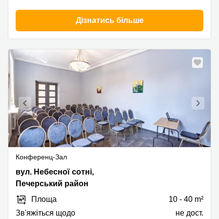
Дізнатись більше
Конференц-Зал
вул.
вул. Небесної сотні,
Небесної
Печерський район
сотні,
Площа
10 - 40 m²
1,
Печерський
Зв'яжіться щодо
не дост.