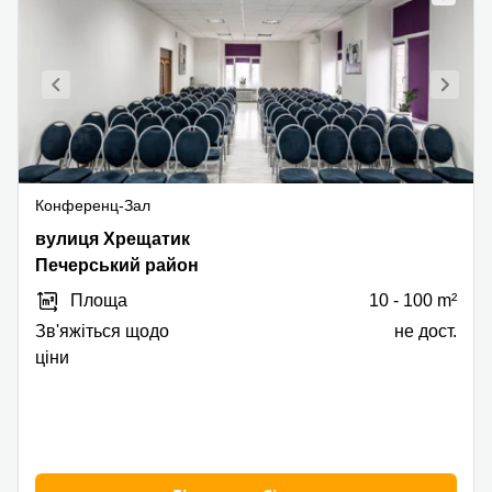
Конференц-Зал
Khreschatyk
вулиця Хрещатик
Street
Печерський район
7/11,
Площа
10 - 100 m²
Печерський
район
Зв'яжіться щодо
не дост.
ціни