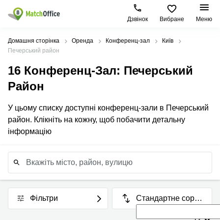
Дзвінок
Вибране
Меню
Орендувати
Домашня сторінка
Оренда
Конференц-зал
Київ
Печерський район
Допомога
Тип
Популярні
Популярні
16
Конференц-Зал
: Печерський
приміщення
міста
пошуки
Район
Про нас
Офіси
Київ
Бізнес
центри
У цьому списку доступні конференц-зали в Печерський
Бізнес-
Печерський
Києва
Здати в оренду
район. Клікніть на кожну, щоб побачити детальну
центри
район
Офіси у
інформацію
Коворкінги
Подільський
Печерському
Увійти
район
районі
Віртуальні
офіси
Солом'янський
Конференц-
район
зал Львів
Львів
Коворкінг
Київ
Фільтри
Стандартне сорту
Івано-
вання
Франківськ
12