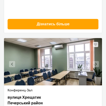
Дізнатись більше
Конференц-Зал
Khreschatyk
вулиця Хрещатик
Street
Печерський район