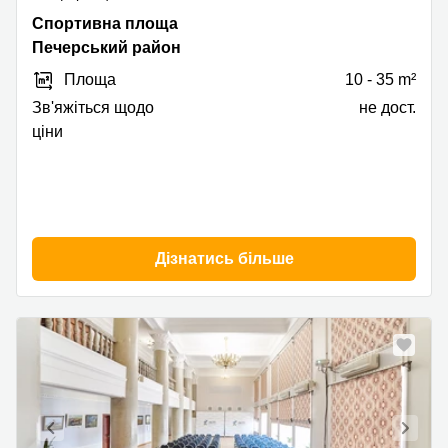
Спортивна
Спортивна площа
площа
Печерський район
1A
Площа
10 - 35 m²
,
Печерський
Зв'яжіться щодо
не дост.
район
ціни
Дізнатись більше