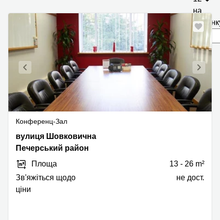
на
сторінк
Конференц-Зал
вулиця
вулиця Шовковична
Шовковична,
Печерський район
42/44,
Площа
13 - 26 m²
Печерський
район
Зв'яжіться щодо
не дост.
ціни