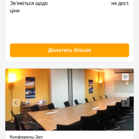
Печерський
Зв'яжіться щодо
не дост.
район
ціни
Дізнатись більше
Конференц-Зал