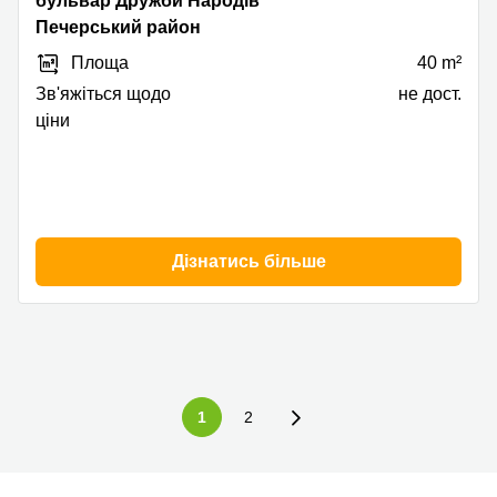
бульвар Дружби Народів
Народов
Печерський район
14-
Площа
40 m²
16,
Печерський
Зв'яжіться щодо
не дост.
район
ціни
Дізнатись більше
1
2