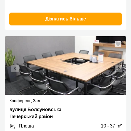
Дізнатись більше
Конференц-Зал
вулиця
вулиця Болсуновська
Болсуновська,
Печерський район
13-
Площа
10 - 37 m²
15,