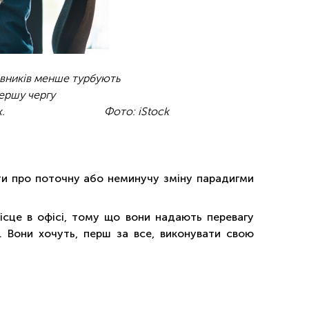
івників менше турбують
першу чергу
чих завданнях. Фото: iStock
ти про поточну або неминучу зміну парадигми
ісце в офісі, тому що вони надають перевагу
. Вони хочуть, перш за все, виконувати свою