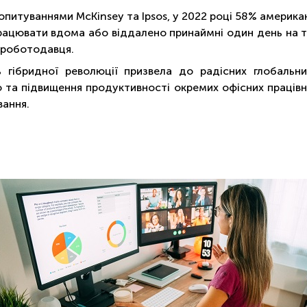
 опитуваннями McKinsey та Ipsos, у 2022 році 58% америка
рацювати вдома або віддалено принаймні один день на ти
 роботодавця.
ть гібридної революції призвела до радісних глобальни
та підвищення продуктивності окремих офісних працівник
вання.