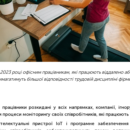
 2023 році офісним працівникам, які працюють віддалено аб
имагатимуть більшої відповідності трудовій дисципліні фірми
 працівники розкидані у всіх напрямках, компанії, ігн
 процеси моніторингу своїх співробітників, які працюють
нтелектуальні пристрої IoT і програмне забезпечення