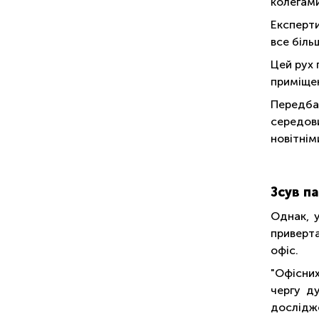
колегами
Експерти
все біль
Цей рух 
приміщен
Передба
середов
новітнім
Зсув п
Однак, у
приверта
офіс.
"Офісних
чергу д
дослідже