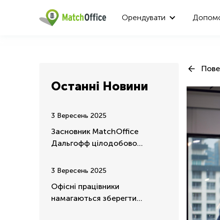
Орендувати
Допом
Пове
Останні Новини
3 Вересень 2025
Засновник MatchOffice
Дальгофф цілодобово
зосереджений на допомозі та
підтримці України
3 Вересень 2025
Офісні працівники
намагаються зберегти
можливість дистанційної