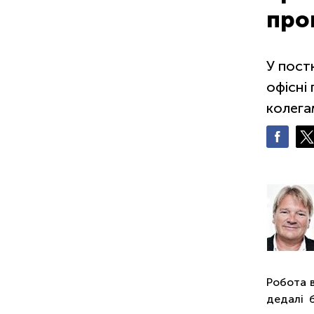
проц
У пост
офісні
колега
Робота в
дедалі 