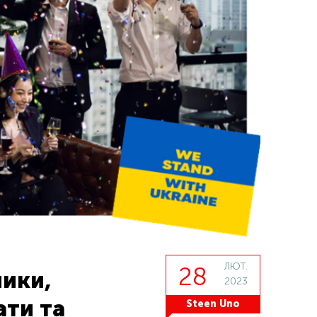
ЛЮТ.
28
ники,
2023
ати та
Steen Uno