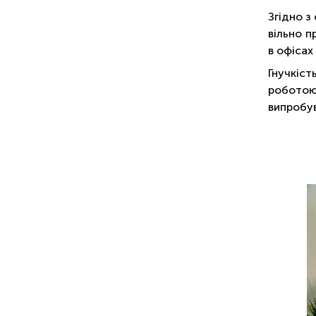
Згідно з
вільно п
в офісах
Гнучкіс
роботою 
випробу