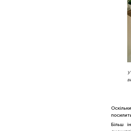
У
в
Оскільки
посилити
Більш і