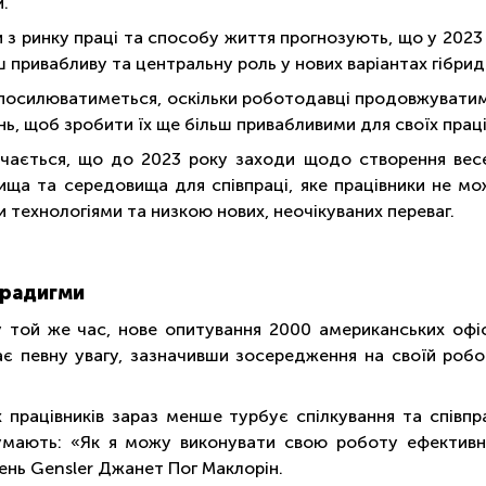
.
 з ринку праці та способу життя прогнозують, що у 2023
ш привабливу та центральну роль у нових варіантах гібри
посилюватиметься, оскільки роботодавці продовжуватимут
ь, щоб зробити їх ще більш привабливими для своїх праці
чається, що до 2023 року заходи щодо створення весе
ища та середовища для співпраці, яке працівники не мо
и технологіями та низкою нових, неочікуваних переваг.
арадигми
 той же час, нове опитування 2000 американських офіс
є певну увагу, зазначивши зосередження на своїй робо
 працівників зараз менше турбує спілкування та співпр
умають: «Як я можу виконувати свою роботу ефективно
нь Gensler Джанет Пог Маклорін.