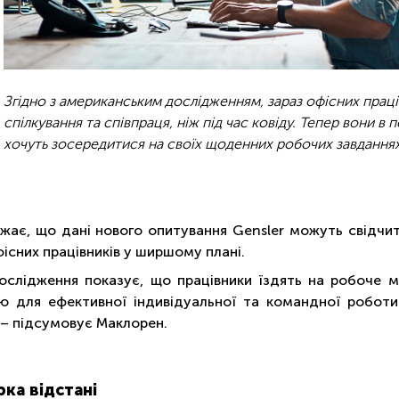
Згідно з американським дослідженням, зараз офісних прац
спілкування та співпраця, ніж під час ковіду. Тепер вони в 
хочуть зосередитися на своїх щоденних робо
ажає, що дані нового опитування Gensler можуть свідчи
існих працівників у ширшому плані.
ослідження показує, що працівники їздять на робоче м
ю для ефективної індивідуальної та командної роботи
 – підсумовує Маклорен.
рка відстані