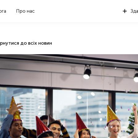
ога
Про нас
Зда
рнутися до всіх новин