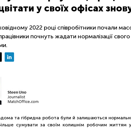
вітати у своїх офісах знов
ковідному 2022 році співробітники почали масо
 працівники почнуть жадати нормалізації свого
ми.
дома та гібридна робота були й залишаються нормальним
більше сумувати за своїм колишнім робочим життям у