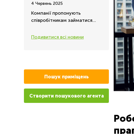
роботи - Літнє оновлення
4 Червень 2025
2025 року
Компанії пропонують
співробітникам займатися
спортом у робочий час
Подивитися всі новини
Пошук приміщень
Створити пошукового агента
Роб
пра