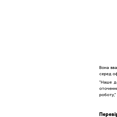
Вона вв
серед оф
"Наше д
оточенн
роботу,"
Переві