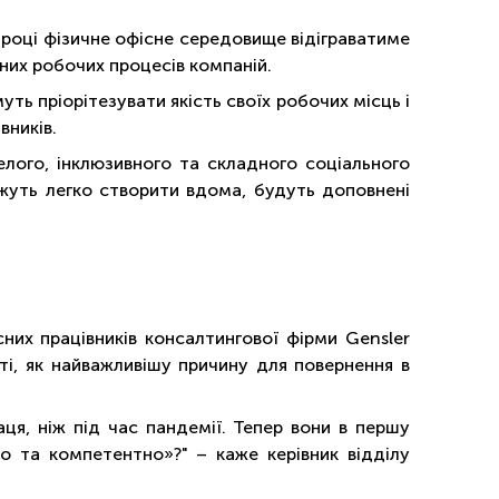
 році фізичне офісне середовище відіграватиме
дних робочих процесів компаній.
ь пріорітезувати якість своїх робочих місць і
вників.
лого, інклюзивного та складного соціального
жуть легко створити вдома, будуть доповнені
них працівників консалтингової фірми Gensler
ті, як найважливішу причину для повернення в
аця, ніж під час пандемії. Тепер вони в першу
 та компетентно»?" – каже керівник відділу