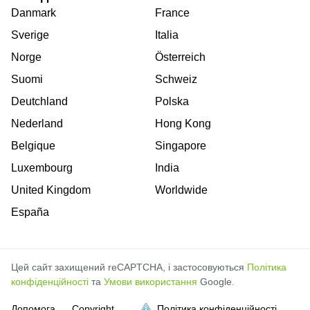
Danmark
France
Sverige
Italia
Norge
Österreich
Suomi
Schweiz
Deutchland
Polska
Nederland
Hong Kong
Belgique
Singapore
Luxembourg
India
United Kingdom
Worldwide
España
Цей сайт захищений reCAPTCHA, і застосовуються
Політика
конфіденційності
та
Умови використання
Google.
Допомога
Copyright
Політика конфіденційності