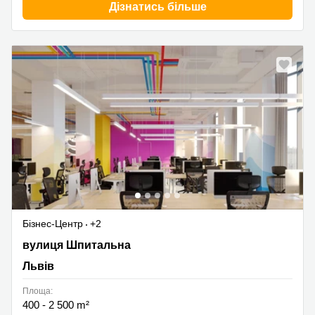
Дізнатись більше
Бізнес-Центр
+2
вулиця Шпитальна 1, Львів
вулиця Шпитальна
Львів
Площа:
400 - 2 500 m²