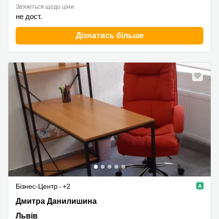
Зв'яжіться щодо ціни:
не дост.
Дізнатись більше
Бізнес-Центр
+2
Дмитра Данилишина 6, Львів
Дмитра Данилишина
Львів