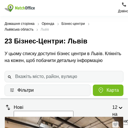
Дзвін
Орендувати
Домашня сторінка
Оренда
Бізнес-центри
Львівська область
Львів
Допомога
Тип
Популярні
Популярні
23
Бізнес-Центри
: Львів
приміщення
міста
пошуки
Про нас
У цьому списку доступні бізнес центри в Львів. Клікніть
Офіси
Київ
Бізнес
центри
на кожен, щоб побачити детальну інформацію
Бізнес-
Печерський
Києва
Здати в оренду
центри
район
Офіси у
Коворкінги
Подільський
Печерському
Ціна
район
районі
Віртуальні
Фільтри
Карта
офіси
Солом'янський
Конференц-
Увійти
район
зал Львів
Нові
12
Львів
Коворкінг
на
Київ
Івано-
сторінк
Франківськ