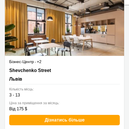
Бізнес-Центр
+2
120 Shevchenko Street, Львів
Shevchenko Street
Львів
Кількість місць:
3 - 13
Ціна за приміщення за місяць:
Від 175 $
Дізнатись більше