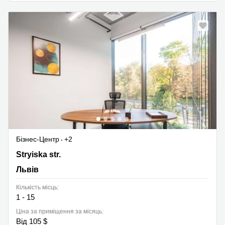
Бізнес-Центр
+2
48g Stryiska str., Львів
Stryiska str.
Львів
Кількість місць:
1 - 15
Ціна за приміщення за місяць:
Від 105 $