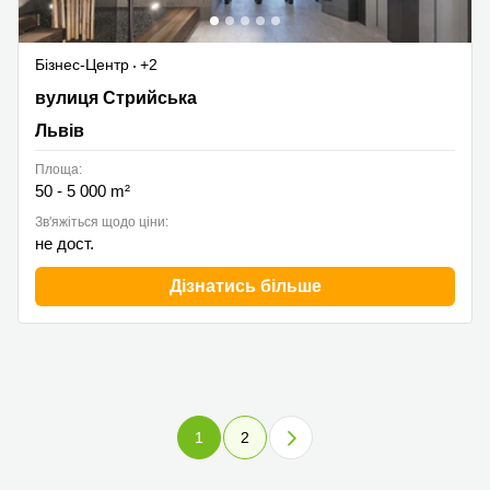
Бізнес-Центр
+2
Stryiska Street 48, Львів
вулиця Стрийська
Львів
Площа:
50 - 5 000 m²
Зв'яжіться щодо ціни:
не дост.
Дізнатись більше
1
2