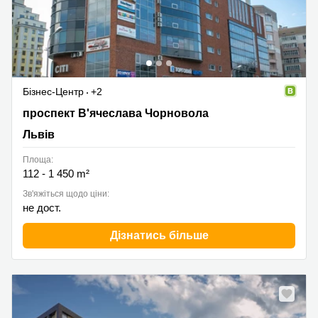
Бізнес-Центр
+2
проспект В'ячеслава Чорновола, Львів
проспект В'ячеслава Чорновола
Львів
Площа:
112 - 1 450 m²
Зв'яжіться щодо ціни:
не дост.
Дізнатись більше