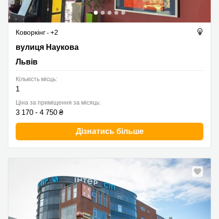
Коворкінг
+2
вулиця Наукова 2-Б, Львів
вулиця Наукова
Львів
Кількість місць:
1
Ціна за приміщення за місяць:
3 170 - 4 750 ₴
Дізнатись більше