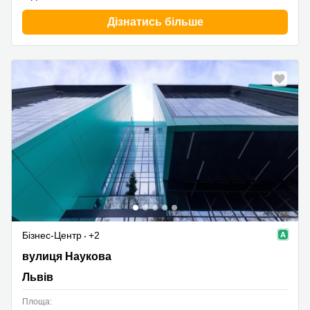
Дізнатись більше
Бізнес-Центр
+2
вулиця Наукова 7, Львів
вулиця Наукова
Львів
Площа: