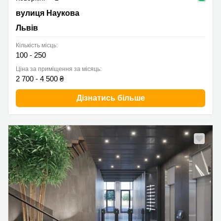
вулиця Наукова 2Б, Львів, Львів
вулиця Наукова
Львів
Кількість місць:
100 - 250
Ціна за приміщення за місяць:
2 700 - 4 500 ₴
Дізнатись більше