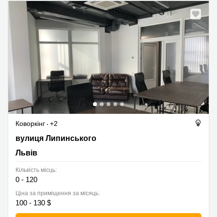
Коворкінг
+2
вулиця Липинського 36, Львів
вулиця Липинського
Львів
Кількість місць:
0 - 120
Ціна за приміщення за місяць:
100 - 130 $