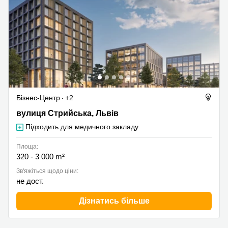
Бізнес-Центр
+2
вулиця Стрийська 200а, Львів
вулиця Стрийська, Львів
Підходить для медичного закладу
Площа:
320 - 3 000 m²
Зв'яжіться щодо ціни:
не дост.
Дізнатись більше