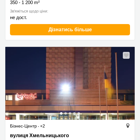
350 - 1 200 m²
Зв'яжіться щодо ціни:
не дост.
Дізнатись більше
Бізнес-Центр
+2
вулиця Богдана Хмельницького 176, Львів
вулиця Хмельницького