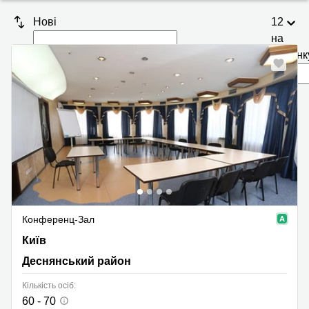
Нові
12
на
сторінк
Конференц-Зал
Київ, Деснянський район
Київ
Деснянський район
Кількість осіб:
60 - 70