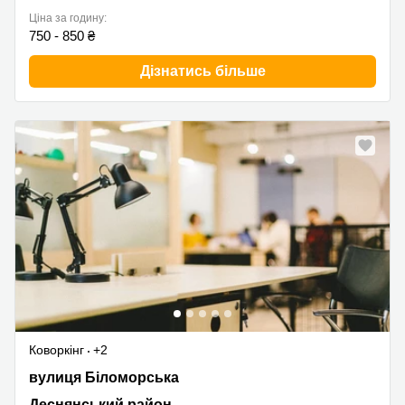
Ціна за годину:
750 - 850 ₴
Дізнатись більше
Коворкінг
+2
вулиця Біломорська, 1, Деснянський район
вулиця Біломорська
Деснянський район