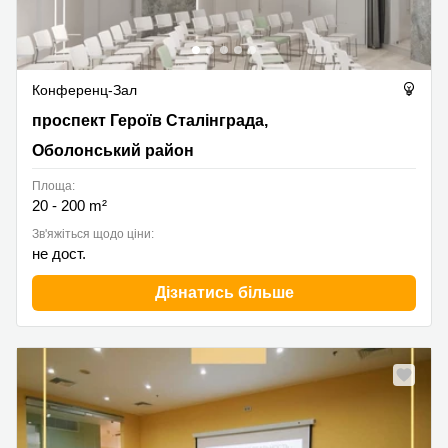
Конференц-Зал
проспект Героїв Сталінграда, 2д, Оболонський район
проспект Героїв Сталінграда,
Оболонський район
Площа:
20 - 200 m²
Зв'яжіться щодо ціни:
не дост.
Дізнатись більше