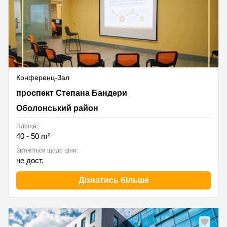
Конференц-Зал
проспект Степана Бандери 34В, Оболонський район
проспект Степана Бандери
Оболонський район
Площа:
40 - 50 m²
Зв'яжіться щодо ціни:
не дост.
Дізнатись більше