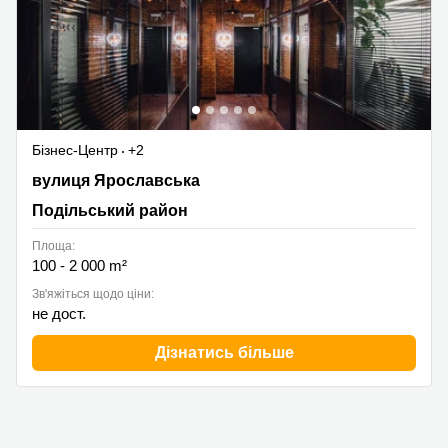
Бізнес-Центр
+2
Yaroslavska Street 58, Подільський район
вулиця Ярославська
Подільський район
Площа:
100 - 2 000 m²
Зв'яжіться щодо ціни:
не дост.
Дізнатись більше