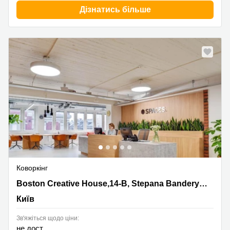
Дізнатись більше
Нове
Коворкінг
Boston Creative House,14-B, Stepana Bandery Kyiv,
Boston Creative House,14-B, Stepana Bandery Kyiv
Київ
Київ
Зв'яжіться щодо ціни:
не дост.