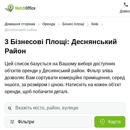
Дзвін
Орендувати
Домашня сторінка
Оренда
Бізнес-площі
Київ
Деснянський район
Допомога
Тип
Популярні
Популярні
3
Бізнесові Площі
: Деснянський
приміщення
міста
пошуки
Район
Про нас
Офіси
Київ
Бізнес
центри
Цей список базується на Вашому виборі доступних
Бізнес-
Печерський
Києва
Здати в оренду
об'єктів оренди у Деснянський район. Фільтр зліва
центри
район
Офіси у
дозволяє Вам сортувати комерційні приміщення, серед
Коворкінги
Подільський
Печерському
Ціна
іншого, за розміром і ціною. Натисніть на кожен об'єкт
район
районі
Віртуальні
оренди, щоб побачити деталі.
офіси
Солом'янський
Конференц-
Увійти
район
зал Львів
Львів
Коворкінг
Київ
Івано-
Фільтри
Карта
Франківськ