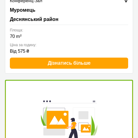
Конференц-Зал
Муромець, Деснянський район
Муромець
Деснянський район
Площа:
70 m²
Ціна за годину:
Від 575 ₴
Дізнатись більше