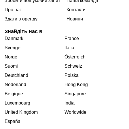
Зробити пошуковий запит
Наша команда
Про нас
Контакти
Здати в оренду
Новини
Знайдіть нас в
Danmark
France
Sverige
Italia
Norge
Österreich
Suomi
Schweiz
Deutchland
Polska
Nederland
Hong Kong
Belgique
Singapore
Luxembourg
India
United Kingdom
Worldwide
España