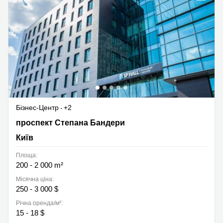
Бізнес-Центр
+2
проспект Степана Бандери 28А, Київ
проспект Степана Бандери
Київ
Площа:
200 - 2 000 m²
Місячна ціна:
250 - 3 000 $
Річна оренда/м²:
15 - 18 $