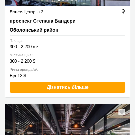
Бізнес-Центр
+2
Stepana Bandery Avenue, Оболонський район
проспект Степана Бандери
Оболонський район
Площа:
300 - 2 200 m²
Місячна ціна:
300 - 2 200 $
Річна оренда/м²:
Від 12 $
Дізнатись більше