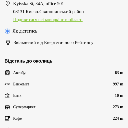
Kyivska St, 34А, office 501
08131 Києво-Святошинський район
Подивитися всі коворкінг в області
Як дістатись
Звільнений від Енергетичного Рейтингу
Відстань до околиць
Автобус
63 m
Банкомат
997 m
Банк
10 m
Супермаркет
273 m
Кафе
224 m