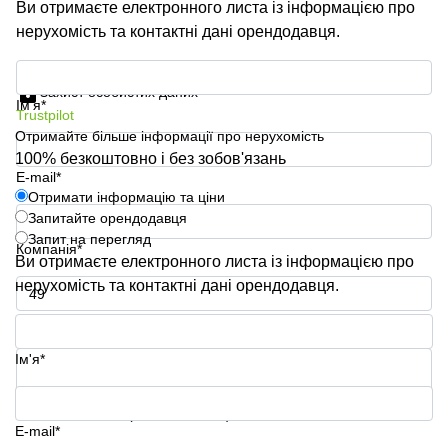
Ви отримаєте електронного листа із інформацією про
нерухомість та контактні дані орендодавця.
Отримати інформацію та ціни
Захист особистих даних
Ім'я*
Trustpilot
Отримайте більше інформації про нерухомість
100% безкоштовно і без зобов'язань
E-mail*
Отримати інформацію та ціни
Запитайте орендодавця
Запит на перегляд
Компанія*
Ви отримаєте електронного листа із інформацією про
нерухомість та контактні дані орендодавця.
Номер телефону*
Ім'я*
Ваше запитання (необов'язково)
E-mail*