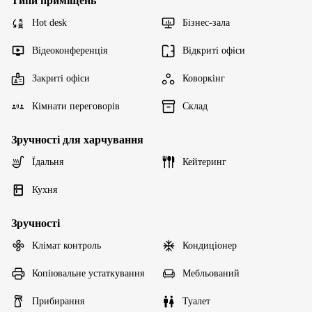
Типи приміщень
Hot desk
Бізнес-зала
Відеоконференція
Відкриті офіси
Закриті офіси
Коворкінг
Кімнати переговорів
Склад
Зручності для харчування
Їдальня
Кейтеринг
Кухня
Зручності
Клімат контроль
Кондиціонер
Копіювальне устаткування
Мебльований
Прибирання
Туалет