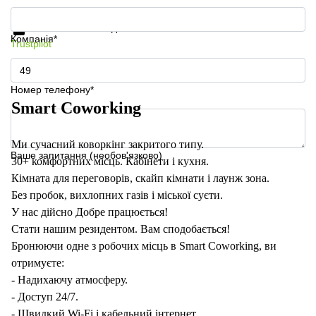
Отримати інформацію та ціни
Захист особистих даних
Компанія*
Trustpilot
Номер телефону*
Smart Coworking
Ми сучасний коворкінг закритого типу.
Ваше запитання (необов'язково)
30+ комфортних місць. Кабінети і кухня.
Кімната для переговорів, скайп кімнати і лаунж зона.
Без пробок, вихлопних газів і міської суєти.
У нас дійсно Добре працюється!
Стати нашим резидентом. Вам сподобається!
Бронюючи одне з робочих місць в Smart Coworking, ви
отримуєте:
- Надихаючу атмосферу.
- Доступ 24/7.
- Швидкий Wi-Fi і кабельний інтернет.