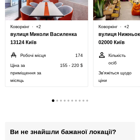
Коворкінг
+2
Коворкінг
+2
вулиця Миколи Василенка
вулиця Нижньок
13124 Київ
02000 Київ
Робочі місця
174
Кількість
осіб
Ціна за
155 - 220 $
приміщення за
Зв'яжіться щодо
місяць
ціни
Ви не знайшли бажаної локації?