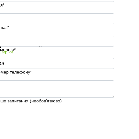
'я*
mail*
римати інформацію та ціни
Захист особистих даних
мпанія*
ustpilot
мер телефону*
ше запитання (необов'язково)