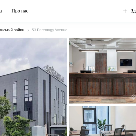
а
Про нас
Зд
янський район
53 Peremogy Avenue