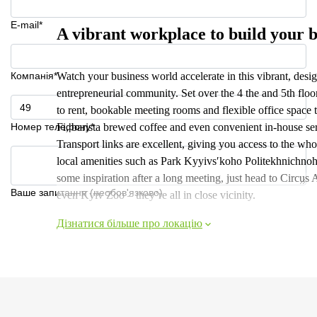
E-mail*
A vibrant workplace to build your b
Компанія*
Watch your business world accelerate in this vibrant, de
entrepreneurial community. Set over the 4 the and 5th floor,
to rent, bookable meeting rooms and flexible office space 
Номер телефону*
Fi, barista brewed coffee and even convenient in-house ser
Transport links are excellent, giving you access to the who
local amenities such as Park Kyyivsʹkoho Politekhnichno
some inspiration after a long meeting, just head to Circ
Ваше запитання (необов'язково)
even Kyiv Zoo – they’re all in close vicinity.
Дізнатися більше про локацію