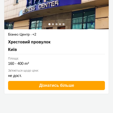
Бізнес-Центр
+2
Хрестовий провулок 2, Київ
Хрестовий провулок
Київ
Площа:
160 - 400 m²
Зв'яжіться щодо ціни:
не дост.
Дізнатись більше