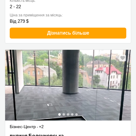
Кількість місць:
2 - 22
Ціна за приміщення за місяць:
Від 279 $
Дізнатись більше
Бізнес-Центр
+2
вулиця Болсуновська, 13-15, Печерський район
вулиця Болсуновська