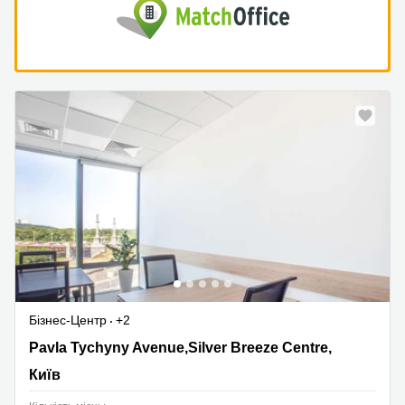
Бізнес-Центр
+2
1V Pavla Tychyny Avenue,Silver Breeze Centre,4th floor,
Pavla Tychyny Avenue,Silver Breeze Centre,
Київ
Київ