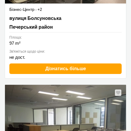
Бізнес-Центр
+2
вулиця Болсуновська, 13-15, Печерський район
вулиця Болсуновська
Печерський район
Площа:
97 m²
Зв'яжіться щодо ціни:
не дост.
Дізнатись більше