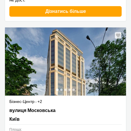
Дізнатись більше
Бізнес-Центр
+2
вулиця Московська 32, Київ
вулиця Московська
Київ
Площа: