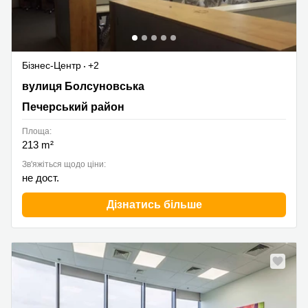
Бізнес-Центр
+2
вулиця Болсуновська, 13-15, Печерський район
вулиця Болсуновська
Печерський район
Площа:
213 m²
Зв'яжіться щодо ціни:
не дост.
Дізнатись більше