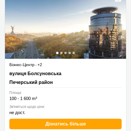
Бізнес-Центр
+2
вулиця Болсуновська 13, Печерський район
вулиця Болсуновська
Печерський район
Площа:
100 - 1 600 m²
Зв'яжіться щодо ціни:
не дост.
Дізнатись більше