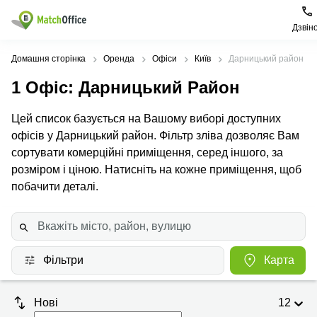
Дзвін
Орендувати
Домашня сторінка
Оренда
Офіси
Київ
Дарницький район
1
Офіс
: Дарницький Район
Допомога
Тип
Популярні
Популярні
приміщення
міста
пошуки
Цей список базується на Вашому виборі доступних
Про нас
офісів у Дарницький район. Фільтр зліва дозволяє Вам
Офіси
Київ
Бізнес
центри
сортувати комерційні приміщення, серед іншого, за
Бізнес-
Печерський
Києва
Здати в оренду
розміром і ціною. Натисніть на кожне приміщення, щоб
центри
район
Офіси у
побачити деталі.
Коворкінги
Подільський
Печерському
Ціна
район
районі
Віртуальні
офіси
Солом'янський
Конференц-
Увійти
район
зал Львів
Фільтри
Карта
Львів
Коворкінг
Київ
Івано-
Нові
12
Франківськ