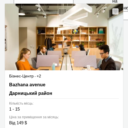
на
сторінк
Бізнес-Центр
+2
151- B Bazhana avenue, Дарницький район
Bazhana avenue
Дарницький район
Кількість місць:
1 - 15
Ціна за приміщення за місяць:
Від 149 $