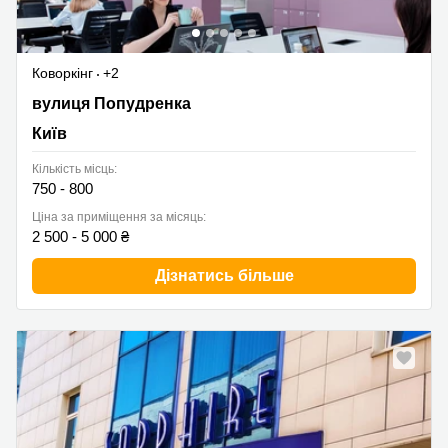
Коворкінг
+2
вулиця Попудренка 1А, Київ
вулиця Попудренка
Київ
Кількість місць:
750 - 800
Ціна за приміщення за місяць:
2 500 - 5 000 ₴
Дізнатись більше