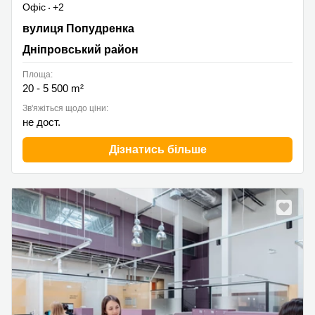
Офіс
+2
вулиця Попудренка 1А, Дніпровський район
вулиця Попудренка
Дніпровський район
Площа:
20 - 5 500 m²
Зв'яжіться щодо ціни:
не дост.
Дізнатись більше