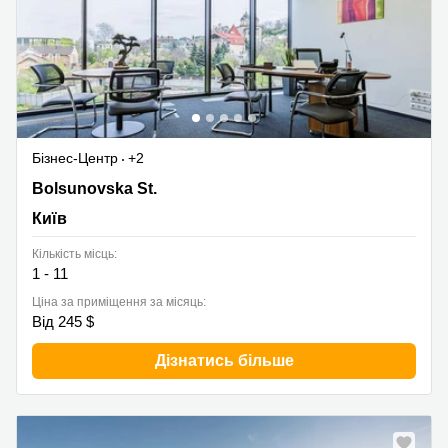
Бізнес-Центр
+2
13-15 Bolsunovska St.,IQ Business Centre, 8th Floor,
Bolsunovska St.
Київ
Київ
Кількість місць:
1 - 11
Ціна за приміщення за місяць:
Від 245 $
Дізнатись більше