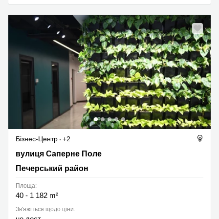
Бізнес-Центр
+2
вулиця Саперне Поле 14/55, Печерський район
вулиця Саперне Поле
Печерський район
Площа:
40 - 1 182 m²
Зв'яжіться щодо ціни:
не дост.