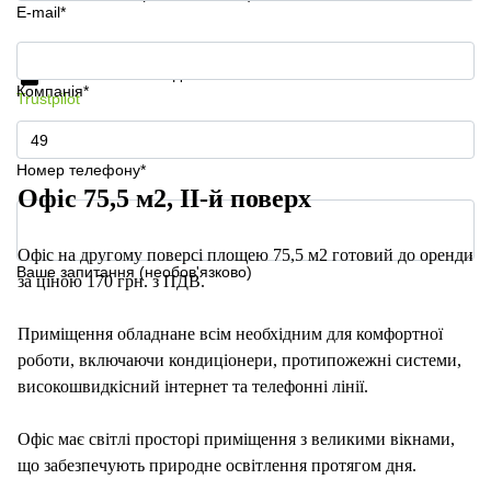
E-mail*
Отримати інформацію та ціни
Захист особистих даних
Компанія*
Trustpilot
Номер телефону*
Офіс 75,5 м2, II-й поверх
Офіс на другому поверсі площею 75,5 м2 готовий до оренди
Ваше запитання (необов'язково)
за ціною 170 грн. з ПДВ.
Приміщення обладнане всім необхідним для комфортної
роботи, включаючи кондиціонери, протипожежні системи,
високошвидкісний інтернет та телефонні лінії.
Офіс має світлі просторі приміщення з великими вікнами,
що забезпечують природне освітлення протягом дня.