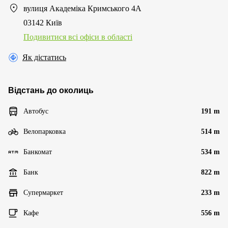
вулиця Академіка Кримського 4А
03142 Київ
Подивитися всі офіси в області
Як дістатись
Відстань до околиць
Автобус
191 m
Велопарковка
514 m
Банкомат
534 m
Банк
822 m
Супермаркет
233 m
Кафе
556 m