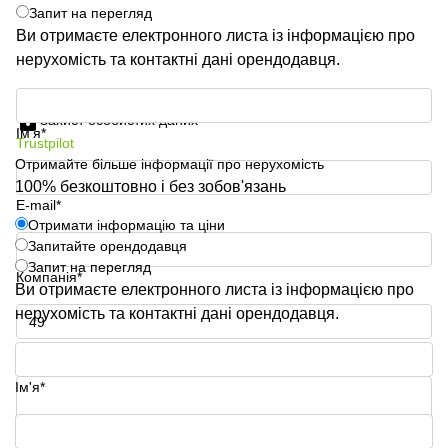
Запит на перегляд
Ви отримаєте електронного листа із інформацією про
нерухомість та контактні дані орендодавця.
Отримати інформацію та ціни
Захист особистих даних
Ім'я*
Trustpilot
Отримайте більше інформації про нерухомість
100% безкоштовно і без зобов'язань
E-mail*
Отримати інформацію та ціни
Запитайте орендодавця
Запит на перегляд
Компанія*
Ви отримаєте електронного листа із інформацією про
нерухомість та контактні дані орендодавця.
Номер телефону*
Ім'я*
Ваше запитання (необов'язково)