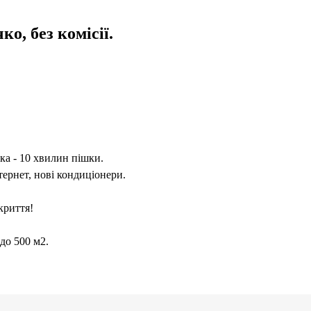
о, без комісії.
а - 10 хвилин пішки.
ернет, нові кондиціонери.
криття!
до 500 м2.