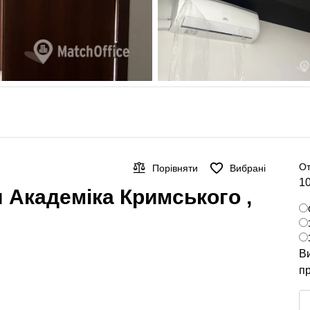
От
Порівняти
Вибрані
10
 Академіка Кримського ,
Ви
пр