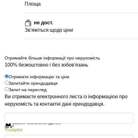
Площа
не дост.
Зв'яжіться щодо ціни
Отримайте більше інформації про нерухомість
100% безкоштовно і без зобов'язань
Отримати інформацію та ціни
Запитайте орендодавця
Запит на перегляд
Ви отримаєте електронного листа із інформацією про
нерухомість та контактні дані орендодавця.
Отримати інформацію та ціни
Захист особистих даних
Ім'я*
Trustpilot