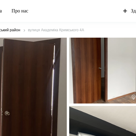
а
Про нас
Зд
ький район
вулиця Академіка Кримського 4А