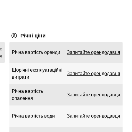
Річні ціни
е
Річна вартість оренди
Запитайте орендодавця
я
Щорічні експлуатаційні
Запитайте орендодавця
витрати
Річна вартість
Запитайте орендодавця
опалення
Річна вартість води
Запитайте орендодавця