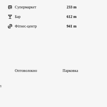
Супермаркет
233 m
Бар
612 m
Фітнес-центр
941 m
Оптоволокно
Парковка
п