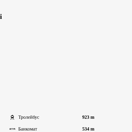
і
Тролейбус
923 m
Банкомат
534 m