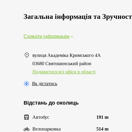
Загальна інформація та Зручност
Сховати інформацію
вулиця Академіка Кримського 4А
03680 Святошинський район
Подивитися всі офіси в області
Як дістатись
Відстань до околиць
Автобус
191 m
Велопарковка
514 m