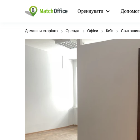
Орендувати
Допомог
Домашня сторінка
Оренда
Офіси
Київ
Святошинс