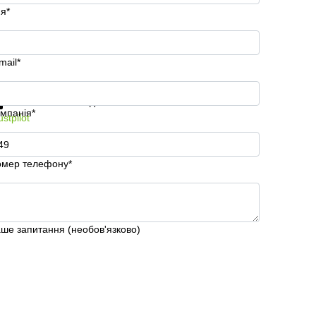
'я*
mail*
римати інформацію та ціни
Захист особистих даних
мпанія*
ustpilot
мер телефону*
ше запитання (необов'язково)