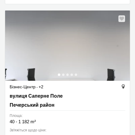
Бізнес-Центр
+2
вулиця Саперне Поле 14/55, Печерський район
вулиця Саперне Поле
Печерський район
Площа:
40 - 1 182 m²
Зв'яжіться щодо ціни: