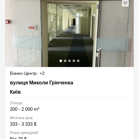
Бізнес-Центр
+2
вулиця Миколи Грінченка 2/1, Київ
вулиця Миколи Грінченка
Київ
Площа:
200 - 2 000 m²
Місячна ціна:
333 - 3 333 $
Річна оренда/м²:
Від 20 $