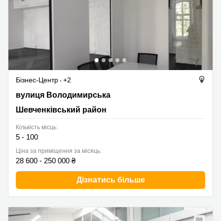
Бізнес-Центр
+2
вулиця Володимирська 10, Шевченківський район
вулиця Володимирська
Шевченківський район
Кількість місць:
5 - 100
Ціна за приміщення за місяць:
28 600 - 250 000 ₴
Дізнатись більше