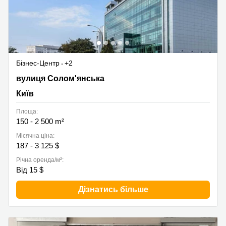
Бізнес-Центр
+2
вулиця Солом'янська 11, Київ
вулиця Солом'янська
Київ
Площа:
150 - 2 500 m²
Місячна ціна:
187 - 3 125 $
Річна оренда/м²:
Від 15 $
Дізнатись більше