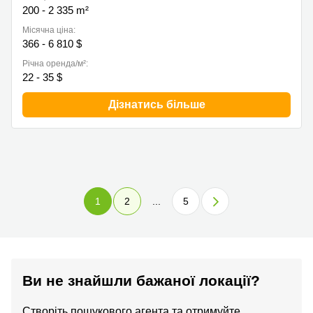
200 - 2 335 m²
Місячна ціна:
366 - 6 810 $
Річна оренда/м²:
22 - 35 $
Дізнатись більше
1
2
...
5
Ви не знайшли бажаної локації?
Створіть пошукового агента та отримуйте