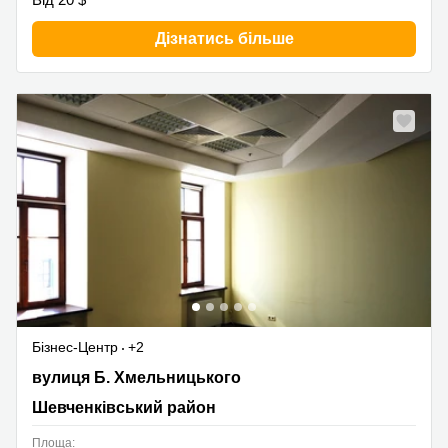
Дізнатись більше
Бізнес-Центр
+2
вулиця Б. Хмельницького, Шевченківський район
вулиця Б. Хмельницького
Шевченківський район
Площа: