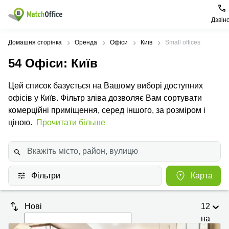
Дзвін
Орендувати
Домашня сторінка
Оренда
Офіси
Київ
Small offices
54
Офіси
: Київ
Допомога
Тип
Популярні
Популярні
приміщення
міста
пошуки
Цей список базується на Вашому виборі доступних
Про нас
офісів у Київ. Фільтр зліва дозволяє Вам сортувати
Офіси
Київ
Бізнес
центри
комерційні приміщення, серед іншого, за розміром і
Бізнес-
Печерський
Києва
Здати в оренду
ціною.
Прочитати більше
центри
район
Офіси у
Коворкінги
Подільський
Печерському
Ціна
район
районі
Віртуальні
офіси
Солом'янський
Конференц-
Увійти
Фільтри
Карта
район
зал Львів
Львів
Коворкінг
Київ
Нові
12
Івано-
на
Франківськ