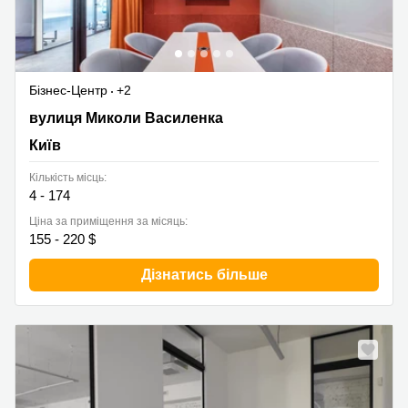
Бізнес-Центр
+2
вулиця Миколи Василенка, 7, Київ
вулиця Миколи Василенка
Київ
Кількість місць:
4 - 174
Ціна за приміщення за місяць:
155 - 220 $
Дізнатись більше