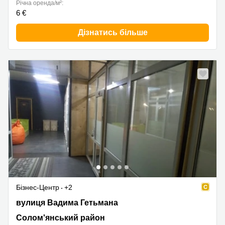
Річна оренда/м²:
6 €
Дізнатись більше
Бізнес-Центр
+2
ул. Гетьмана Вадима 1б, Солом'янський район
вулиця Вадима Гетьмана
Солом'янський район