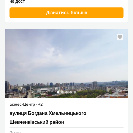
не дост.
Дізнатись більше
Бізнес-Центр
+2
вулиця Богдана Хмельницького 19-21,
вулиця Богдана Хмельницького
Шевченківський район
Шевченківський район
Площа: