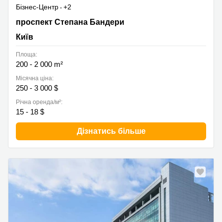
Бізнес-Центр
+2
проспект Степана Бандери 28А, Київ
проспект Степана Бандери
Київ
Площа:
200 - 2 000 m²
Місячна ціна:
250 - 3 000 $
Річна оренда/м²:
15 - 18 $
Дізнатись більше