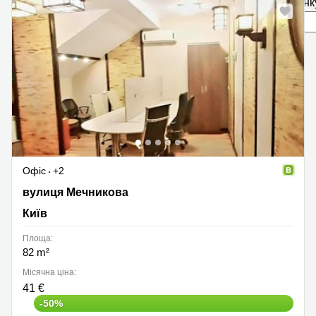
сторінк
Офіс
+2
вулиця Мечникова, Київ
вулиця Мечникова
Київ
Площа:
82 m²
Місячна ціна:
41 €
-50%