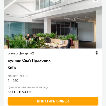
Бізнес-Центр
+2
вулиця Сім'ї Прахових 50, Київ
вулиця Сім'ї Прахових
Київ
Кількість місць:
2 - 250
Ціна за приміщення за місяць:
5 000 - 6 500 ₴
Дізнатись більше