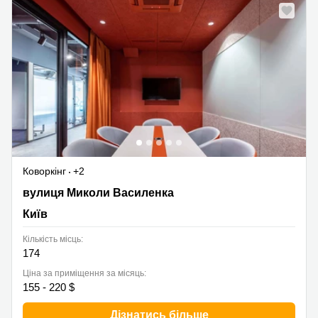
Коворкінг
+2
вулиця Миколи Василенка, Київ
вулиця Миколи Василенка
Київ
Кількість місць:
174
Ціна за приміщення за місяць:
155 - 220 $
Дізнатись більше