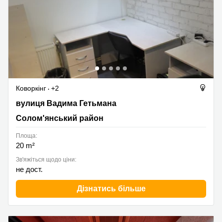
Коворкінг
+2
ул. Гетьмана Вадима 1б, Солом'янський район
вулиця Вадима Гетьмана
Солом'янський район
Площа:
20 m²
Зв'яжіться щодо ціни:
не дост.
Дізнатись більше