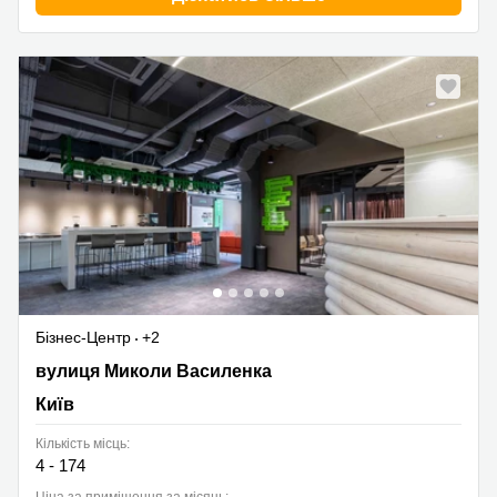
Бізнес-Центр
+2
вулиця Миколи Василенка, 7, Київ
вулиця Миколи Василенка
Київ
Кількість місць:
4 - 174