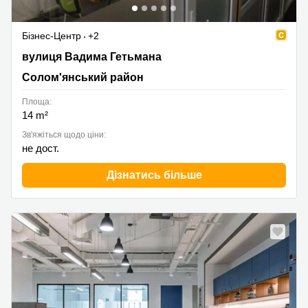
Бізнес-Центр
+2
ул. Гетьмана Вадима 1б, Солом'янський район
вулиця Вадима Гетьмана
Солом'янський район
Площа:
14 m²
Зв'яжіться щодо ціни:
не дост.
Дізнатись більше