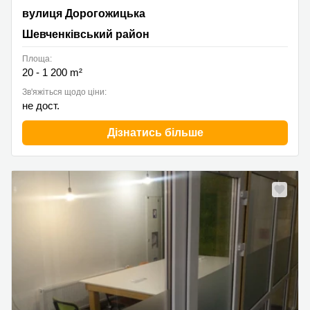
вулиця Дорогожицька 3, Шевченківський район
вулиця Дорогожицька
Шевченківський район
Площа:
20 - 1 200 m²
Зв'яжіться щодо ціни:
не дост.
Дізнатись більше