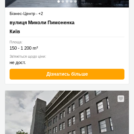
Бізнес-Центр
+2
вулиця Миколи Пимоненка 13, Київ
вулиця Миколи Пимоненка
Київ
Площа:
150 - 1 200 m²
Зв'яжіться щодо ціни:
не дост.
Дізнатись більше