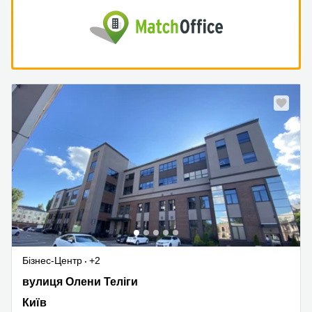
Бізнес-Центр
+2
вулиця Олени Теліги 6, Київ
вулиця Олени Теліги
Київ