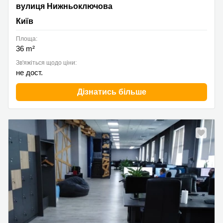
вулиця Нижньоключова 14, Київ
вулиця Нижньоключова
Київ
Площа:
36 m²
Зв'яжіться щодо ціни:
не дост.
Дізнатись більше