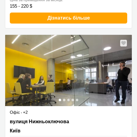
Ціна за приміщення за місяць:
155 - 220 $
Дізнатись більше
Офіс
+2
вулиця Нижньоключова 14, Київ
вулиця Нижньоключова
Київ