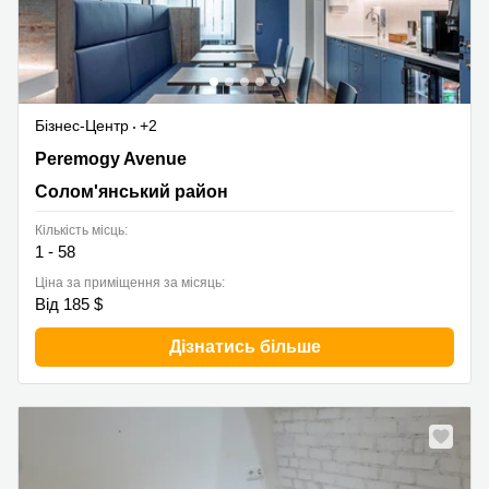
Бізнес-Центр
+2
53 Peremogy Avenue, Солом'янський район
Peremogy Avenue
Солом'янський район
Кількість місць:
1 - 58
Ціна за приміщення за місяць:
Від 185 $
Дізнатись більше