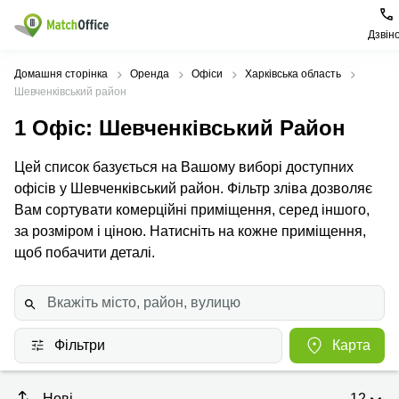
Дзвін
Орендувати
Домашня сторінка
Оренда
Офіси
Харківська область
Шевченківський район
Допомога
Тип
Популярні
Популярні
1
Офіс
: Шевченківський Район
приміщення
міста
пошуки
Про нас
Цей список базується на Вашому виборі доступних
Офіси
Київ
Бізнес
центри
офісів у Шевченківський район. Фільтр зліва дозволяє
Бізнес-
Печерський
Києва
Вам сортувати комерційні приміщення, серед іншого,
Здати в оренду
центри
район
за розміром і ціною. Натисніть на кожне приміщення,
Офіси у
Коворкінги
Подільський
Печерському
щоб побачити деталі.
Ціна
район
районі
Віртуальні
офіси
Солом'янський
Конференц-
Увійти
район
зал Львів
Львів
Коворкінг
Фільтри
Карта
Київ
Івано-
Франківськ
Нові
12