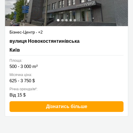
Бізнес-Центр
+2
вулиця Новокостянтинівська 18, Київ
вулиця Новокостянтинівська
Київ
Площа:
500 - 3 000 m²
Місячна ціна:
625 - 3 750 $
Річна оренда/м²:
Від 15 $
Дізнатись більше