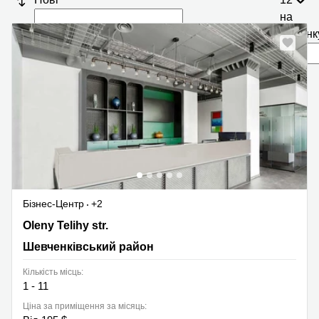
на
сторінк
Бізнес-Центр
+2
6 Oleny Telihy str.,Forum West Side Ctr,3-4th floor,
Oleny Telihy str.
Шевченківський район
Шевченківський район
Кількість місць:
1 - 11
Ціна за приміщення за місяць: