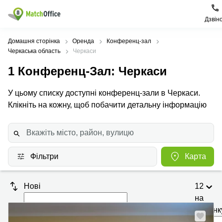
Дзвін
Орендувати
Домашня сторінка
Оренда
Конференц-зал
Черкаська область
Черкаси
Допомога
Тип
Популярні
Популярні
1
Конференц-Зал
: Черкаси
приміщення
міста
пошуки
Про нас
У цьому списку доступні конференц-зали в Черкаси.
Офіси
Київ
Бізнес
центри
Клікніть на кожну, щоб побачити детальну інформацію
Бізнес-
Печерський
Києва
Здати в оренду
центри
район
Офіси у
Коворкінги
Подільський
Печерському
Ціна
район
районі
Віртуальні
Фільтри
Карта
офіси
Солом'янський
Конференц-
Увійти
район
зал Львів
Нові
12
Львів
Коворкінг
на
Київ
Івано-
сторінк
Франківськ