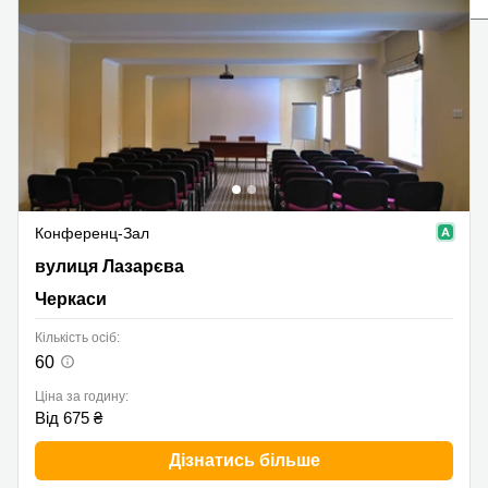
Конференц-Зал
вулиця Лазарєва 6, Черкаси
вулиця Лазарєва
Черкаси
Кількість осіб:
60
Ціна за годину:
Від 675 ₴
Дізнатись більше