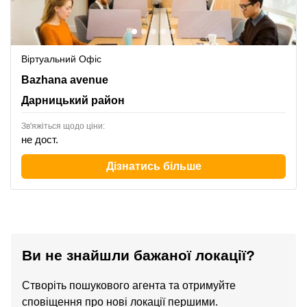
Віртуальний Офіс
151- B Bazhana avenue, Дарницький район
Bazhana avenue
Дарницький район
Зв'яжіться щодо ціни:
не дост.
Дізнатись більше
Ви не знайшли бажаної локації?
Створіть пошукового агента та отримуйте
сповіщення про нові локації першими.