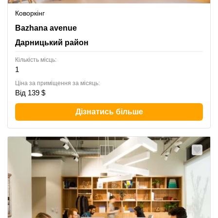
Коворкінг
151- B Bazhana avenue, Дарницький район
Bazhana avenue
Дарницький район
Кількість місць:
1
Ціна за приміщення за місяць:
Від 139 $
Дізнатись більше