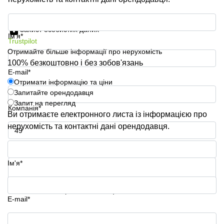
Отримати інформацію та ціни
Захист особистих даних
Ім'я*
Trustpilot
Отримайте більше інформації про нерухомість
100% безкоштовно і без зобов'язань
E-mail*
Отримати інформацію та ціни
Запитайте орендодавця
Запит на перегляд
Компанія*
Ви отримаєте електронного листа із інформацією про
нерухомість та контактні дані орендодавця.
Номер телефону*
Ім'я*
Ваше запитання (необов'язково)
E-mail*
Отримати інформацію та ціни