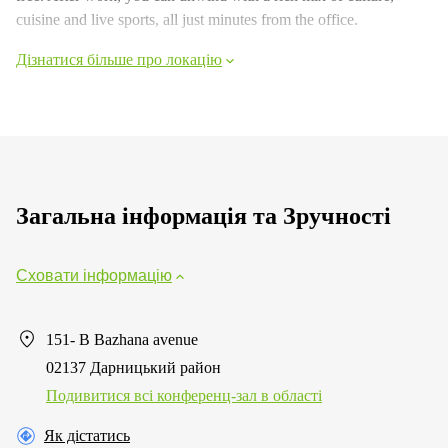
cuisine and live sports, all just minutes from the office.
Дізнатися більше про локацію
Загальна інформація та Зручності
Сховати інформацію
151- B Bazhana avenue
02137 Дарницький район
Подивитися всі конференц-зал в області
Як дістатись