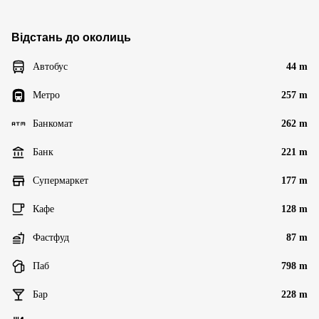
Відстань до околиць
Автобус
44 m
Метро
257 m
Банкомат
262 m
Банк
221 m
Супермаркет
177 m
Кафе
128 m
Фастфуд
87 m
Паб
798 m
Бар
228 m