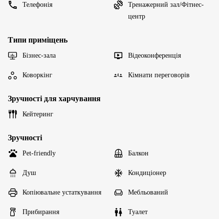
Телефонія
Тренажерний зал/Фітнес-
центр
Типи приміщень
Бізнес-зала
Відеоконференція
Коворкінг
Кімнати переговорів
Зручності для харчування
Кейтеринг
Зручності
Pet-friendly
Балкон
Душ
Кондиціонер
Копіювальне устаткування
Мебльований
Прибирання
Туалет