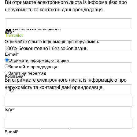
Ви отримаєте електронного листа із інформацією про
нерухомість та контактні дані орендодавця.
Отримати інформацію та ціни
Захист особистих даних
Ім'я*
Trustpilot
Отримайте більше інформації про нерухомість
100% безкоштовно і без зобов'язань
E-mail*
Отримати інформацію та ціни
Запитайте орендодавця
Запит на перегляд
Компанія*
Ви отримаєте електронного листа із інформацією про
нерухомість та контактні дані орендодавця.
Номер телефону*
Ім'я*
Ваше запитання (необов'язково)
E-mail*