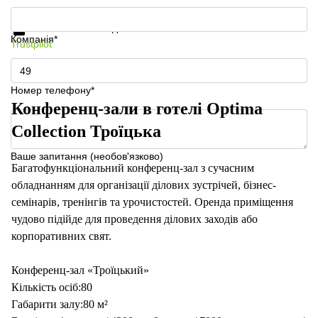
Отримати інформацію та ціни
Захист особистих даних
Компанія*
Trustpilot
Номер телефону*
Конференц-зали в готелі Optima
Collection Троїцька
Ваше запитання (необов'язково)
Багатофункціональний конференц-зал з сучасним
обладнанням для організації ділових зустрічей, бізнес-
семінарів, тренінгів та урочистостей. Оренда приміщення
чудово підійде для проведення ділових заходів або
корпоративних свят.
Конференц-зал «Троїцький»
Кількість осіб:80
Габарити залу:80 м²