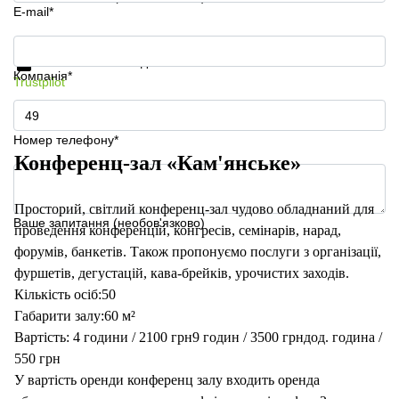
E-mail*
Отримати інформацію та ціни
Захист особистих даних
Компанія*
Trustpilot
Номер телефону*
Конференц-зал «Кам'янське»
Просторий, світлий конференц-зал чудово обладнаний для
Ваше запитання (необов'язково)
проведення конференцій, конгресів, семінарів, нарад,
форумів, банкетів. Також пропонуємо послуги з організації,
фуршетів, дегустацій, кава-брейків, урочистих заходів.
Кількість осіб:50
Габарити залу:60 м²
Вартість: 4 години / 2100 грн9 годин / 3500 грндод. година /
550 грн
У вартість оренди конференц залу входить оренда