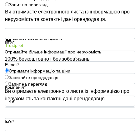
Запит на перегляд
Ви отримаєте електронного листа із інформацією про
нерухомість та контактні дані орендодавця.
Отримати інформацію та ціни
Захист особистих даних
Ім'я*
Trustpilot
Отримайте більше інформації про нерухомість
100% безкоштовно і без зобов'язань
E-mail*
Отримати інформацію та ціни
Запитайте орендодавця
Запит на перегляд
Компанія*
Ви отримаєте електронного листа із інформацією про
нерухомість та контактні дані орендодавця.
Номер телефону*
Ім'я*
Ваше запитання (необов'язково)