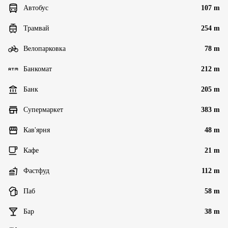
Автобус
107 m
Трамвай
254 m
Велопарковка
78 m
Банкомат
212 m
Банк
205 m
Супермаркет
383 m
Кав'ярня
48 m
Кафе
21 m
Фастфуд
112 m
Паб
58 m
Бар
38 m