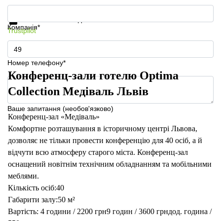
Отримати інформацію та ціни
Захист особистих даних
Компанія*
Trustpilot
Номер телефону*
Конференц-зали готелю Optima
Collection Медiваль Львiв
Ваше запитання (необов'язково)
Конференц-зал «Медіваль»
Комфортне розташування в історичному центрі Львова,
дозволяє не тільки провести конференцію для 40 осіб, а й
відчути всю атмосферу старого міста. Конференц-зал
оснащений новітнім технічним обладнанням та мобільними
меблями.
Кількість осіб:40
Габарити залу:50 м²
Вартість: 4 години / 2200 грн9 годин / 3600 грндод. година /