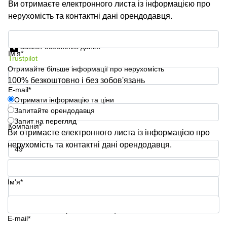
Ви отримаєте електронного листа із інформацією про
нерухомість та контактні дані орендодавця.
Отримати інформацію та ціни
Захист особистих даних
Ім'я*
Trustpilot
Отримайте більше інформації про нерухомість
100% безкоштовно і без зобов'язань
E-mail*
Отримати інформацію та ціни
Запитайте орендодавця
Запит на перегляд
Компанія*
Ви отримаєте електронного листа із інформацією про
нерухомість та контактні дані орендодавця.
Номер телефону*
Ім'я*
Ваше запитання (необов'язково)
E-mail*