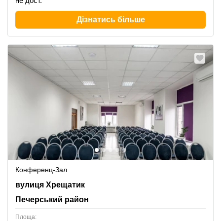
не дост.
Дізнатись більше
Конференц-Зал
Khreschatyk Street 7/11, Печерський район
вулиця Хрещатик
Печерський район
Площа: