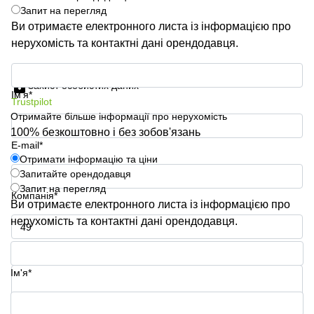
Запит на перегляд
Ви отримаєте електронного листа із інформацією про
нерухомість та контактні дані орендодавця.
Отримати інформацію та ціни
Захист особистих даних
Ім'я*
Trustpilot
Отримайте більше інформації про нерухомість
100% безкоштовно і без зобов'язань
E-mail*
Отримати інформацію та ціни
Запитайте орендодавця
Запит на перегляд
Компанія*
Ви отримаєте електронного листа із інформацією про
нерухомість та контактні дані орендодавця.
Номер телефону*
Ім'я*
Ваше запитання (необов'язково)