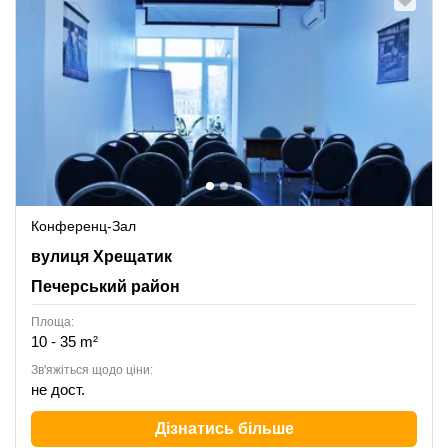
Конференц-Зал
Khreschatyk Street 7/11, Печерський район
вулиця Хрещатик
Печерський район
Площа:
10 - 35 m²
Зв'яжіться щодо ціни:
не дост.
Дізнатись більше