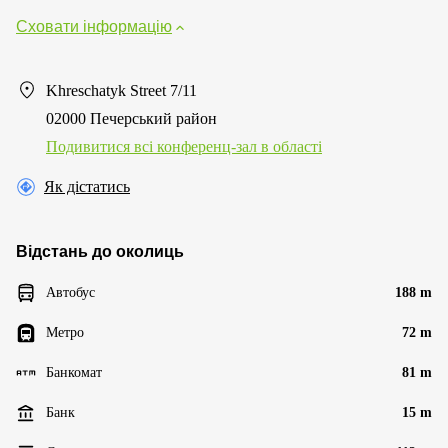
Сховати інформацію
Khreschatyk Street 7/11
02000 Печерський район
Подивитися всі конференц-зал в області
Як дістатись
Відстань до околиць
Автобус
188 m
Метро
72 m
Банкомат
81 m
Банк
15 m