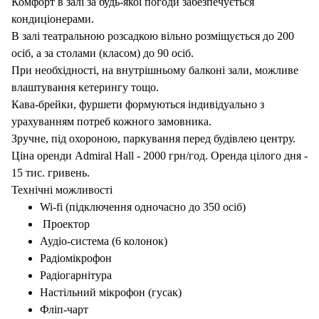
Комфорт в залі за будь-якої погоди забезпечується
кондиціонерами.
В залі театральною розсадкою вільно розміщується до 200
осіб, а за столами (класом) до 90 осіб.
При необхідності, на внутрішньому балконі зали, можливе
влаштування кетерингу тощо.
Кава-брейки, фуршети формуються індивідуально з
урахуванням потреб кожного замовника.
Зручне, під охороною, паркування перед будівлею центру.
Ціна оренди Admiral Hall - 2000 грн/год. Оренда цілого дня -
15 тис. гривень.
Технічні можливості
Wi-fi (підключення одночасно до 350 осіб)
Проектор
Аудіо-система (6 колонок)
Радіомікрофон
Радіогарнітура
Настільний мікрофон (гусак)
Фліп-чарт