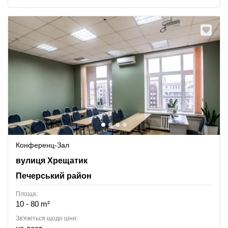
Конференц-Зал
Khreschatyk Street 7/11, Печерський район
вулиця Хрещатик
Печерський район
Площа:
10 - 80 m²
Зв'яжіться щодо ціни: