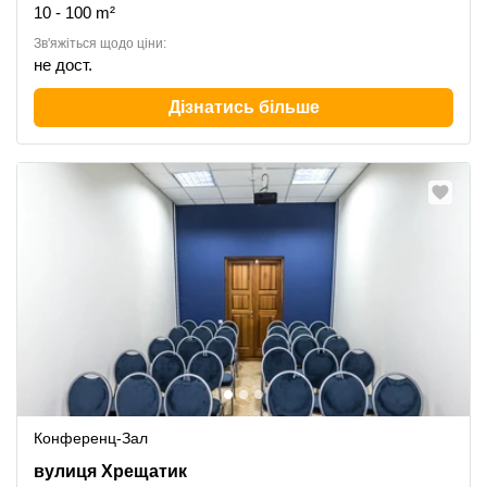
10 - 100 m²
Зв'яжіться щодо ціни:
не дост.
Дізнатись більше
Конференц-Зал
Khreschatyk Street 7/11, Печерський район
вулиця Хрещатик