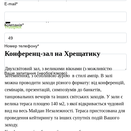
E-mail*
Отримати інформацію та ціни
Захист особистих даних
Компанія*
Trustpilot
Номер телефону*
Конференц-зал на Хрещатику
Двухсвітовий зал, з великими вікнами (з можливістю
Ваше запитання (необов'язково)
затемнення), з особливою аурою в стилі ампір. В залі
можна проводити заходи різного формату: від конференцій,
семінарів, презентацій, симпозіумів до банкетів,
танцювальних вечорів та інших світських заходів. У зали є
велика тераса площею 140 м2, з якої відкривається чудовий
вид на весь Майдан Незалежності. Тераса пристосована для
проведення кейтирингу та інших супутніх подій Вашого
заходу.