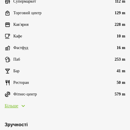
Супермаркет
112 m
Торговий центр
129 m
Кав'ярня
228 m
Кафе
10 m
Фастфуд
16 m
Паб
253 m
Бар
41 m
Ресторан
50 m
Фітнес-центр
579 m
Більше
Зручності