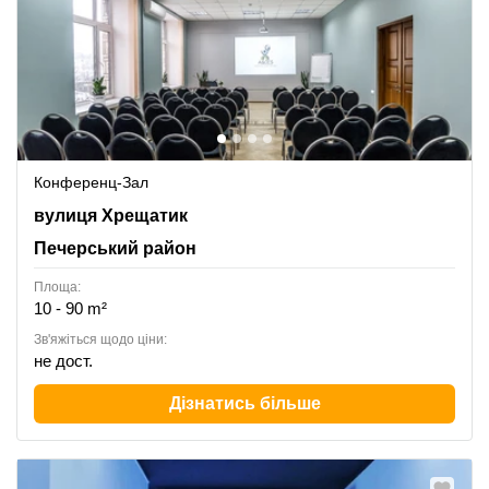
Конференц-Зал
Khreschatyk Street 7/11, Печерський район
вулиця Хрещатик
Печерський район
Площа:
10 - 90 m²
Зв'яжіться щодо ціни:
не дост.
Дізнатись більше