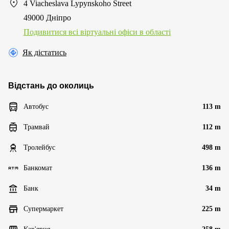
4 Viacheslava Lypynskoho Street
49000 Дніпро
Подивитися всі віртуальні офіси в області
Як дістатись
Відстань до околиць
Автобус
113 m
Трамвай
112 m
Тролейбус
498 m
Банкомат
136 m
Банк
34 m
Супермаркет
225 m