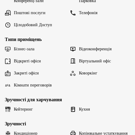
Конференц-зали
Парковка
Поштові послуги
Телефонія
Цілодобовий Доступ
Типи приміщень
Бізнес-зала
Відеоконференція
Відкриті офіси
Віртуальний офіс
Закриті офіси
Коворкінг
Кімнати переговорів
Зручності для харчування
Кейтеринг
Кухня
Зручності
Кондиціонер
Копіювальне устаткування