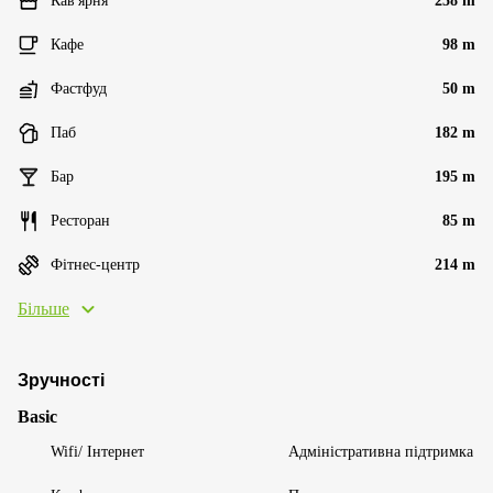
Кав'ярня
258 m
Кафе
98 m
Фастфуд
50 m
Паб
182 m
Бар
195 m
Ресторан
85 m
Фітнес-центр
214 m
Більше
Зручності
Basic
Wifi/ Інтернет
Адміністративна підтримка