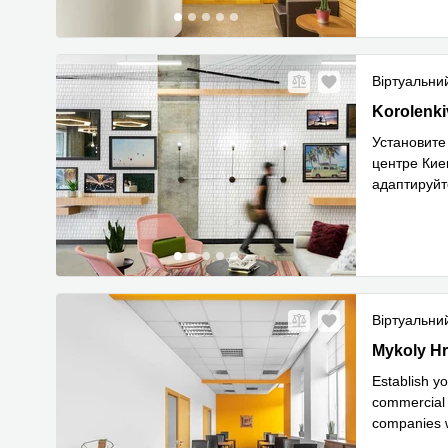
Віртуальни
22, Korolen
Korolenki
Установите
центре Кие
адаптируйт
Прочитати
Віртуальни
4 Mykoly H
Mykoly H
Establish yo
commercial 
companies w
Прочитати