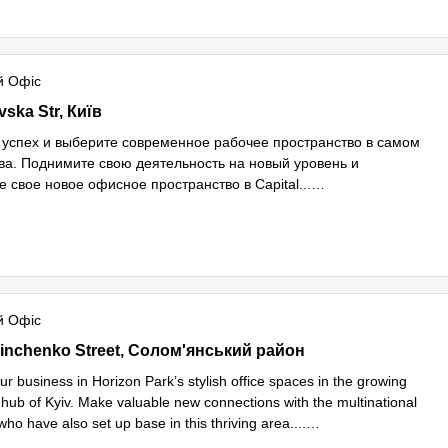
й Офіс
kivska Street, Київ
vska Str, Київ
 успех и выберите современное рабочее пространство в самом
ва. Поднимите свою деятельность на новый уровень и
е свое новое офисное пространство в Capital
...
 більше
й Офіс
rinchenko Street,2 floor, Солом'янський район
rinchenko Street, Солом'янський район
ur business in Horizon Park’s stylish office spaces in the growing
hub of Kyiv. Make valuable new connections with the multinational
ho have also set up base in this thriving area.
...
 більше