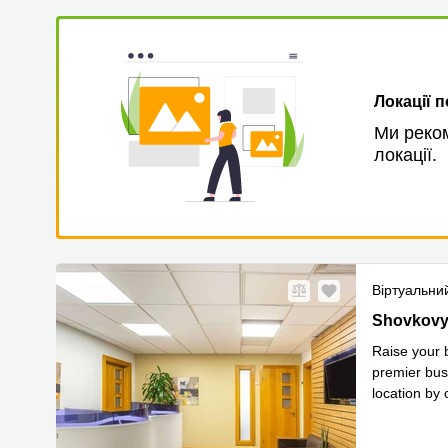
Локації 
Ми реком
локації.
Віртуальни
42-44 Shovk
Shovkovyc
Raise your b
premier bus
location by 
Прочитати