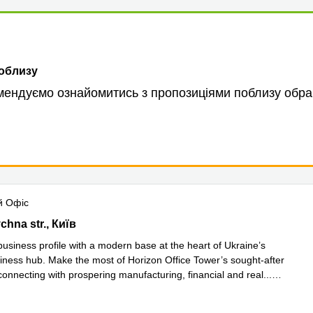
поблизу
ендуємо ознайомитись з пропозиціями поблизу обра
й Офіс
ovychna str.,3rd floor, Київ
hna str., Київ
usiness profile with a modern base at the heart of Ukraine’s
iness hub. Make the most of Horizon Office Tower’s sought-after
connecting with prospering manufacturing, financial and real
...
 більше