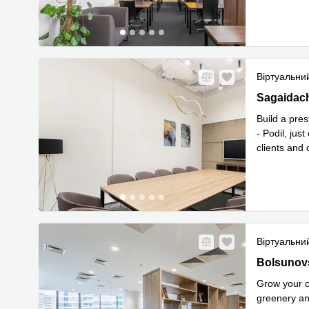
Віртуальни
11 Sagaida
Sagaidac
Build a pres
- Podil, jus
clients and 
Прочитати
Віртуальни
13-15 Bols
Bolsunovs
Grow your c
greenery an