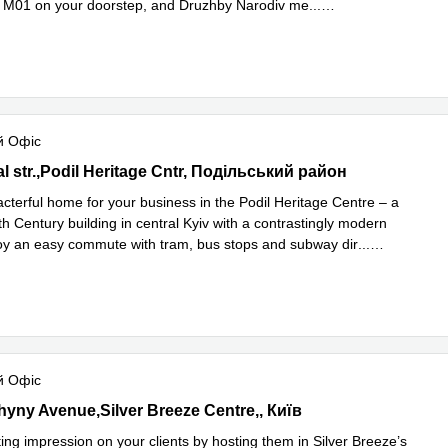
e M01 on your doorstep, and Druzhby Narodiv me
...
 більше
й Офіс
Val str.,Podil Heritage Cntr, Подільський район
al str.,Podil Heritage Cntr, Подільський район
cterful home for your business in the Podil Heritage Centre – a
h Century building in central Kyiv with a contrastingly modern
njoy an easy commute with tram, bus stops and subway dir
...
 більше
й Офіс
ychyny Avenue,Silver Breeze Centre,4th floor, Київ
hyny Avenue,Silver Breeze Centre,, Київ
ing impression on your clients by hosting them in Silver Breeze’s