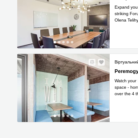
Expand your
striking Fo
Olena Telihy
Прочитати
Віртуальни
53 Peremo
Peremogy
Watch your 
space - hom
over the 4 t
Прочитати