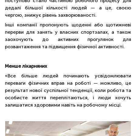
поступово стало частиною робочого процесу для
дедалі більшої кількості людей — а це, своєю
чергою, знижує рівень захворюваності.
Інші компанії пропонують щоденні або щотижневі
перерви для занять у власних спортзалах, а також
заохочують до активних прогулянок для
розвантаження та підвищення фізичної активності.
Менше лікарняних
«Все більше людей починають усвідомлювати
переваги фізичних вправ на роботі — можливо, це
результат нової суспільної тенденції, коли робота та
особисте життя переплітаються, і люди хочуть
залишатися здоровими навіть на робочому місці.