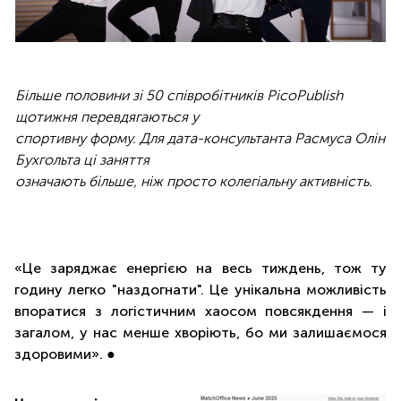
Більше половини зі 50 співробітників PicoPublish
щотижня перевдягаються у
спортивну форму. Для дата-консультанта Расмуса Олін
Бухгольта ці заняття
означають більше, ніж просто колегіальну активність.
«Це заряджає енергією на весь тиждень, тож ту
годину легко "наздогнати". Це унікальна можливість
впоратися з логістичним хаосом повсякдення — і
загалом, у нас менше хворіють, бо ми залишаємося
здоровими». ●