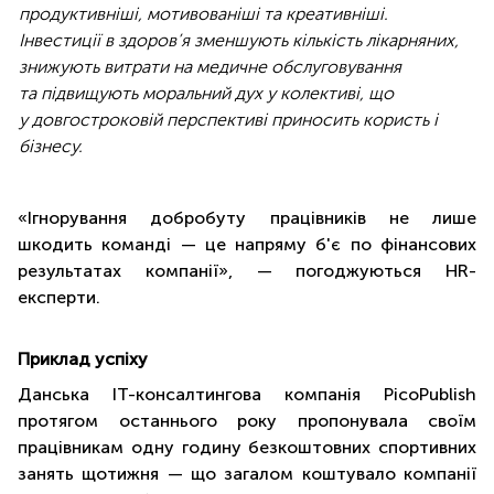
продуктивніші, мотивованіші та креативніші.
Інвестиції в здоров’я зменшують кількість лікарняних,
знижують витрати на медичне обслуговування
та підвищують
моральний дух у колективі, що
у довгостроковій перспективі приносить користь і
бізнесу.
«Ігнорування добробуту працівників не лише
шкодить команді — це напряму б'є по фінансових
результатах компанії», — погоджуються HR-
експерти.
Приклад успіху
Данська IT-консалтингова компанія PicoPublish
протягом останнього року пропонувала своїм
працівникам одну годину безкоштовних спортивних
занять щотижня — що загалом коштувало компанії