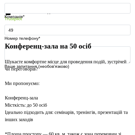
Отримати інформацію та ціни
Захист особистих даних
Компанія*
Trustpilot
Номер телефону*
Конференц-зала на 50 осіб
Шукаєте комфортне місце для проведення подій, зустрічей
Ваше запитання (необов'язково)
чи переговорів?
Ми пропонуємо:
Конференц-зала
Місткість: до 50 осіб
Ідеально підходить для: семінарів, тренінгів, презентацій та
інших заходів
*Площа простору — 60 кв. м, також є зона перемовин зі