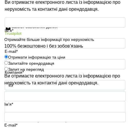
Ви отримаєте електронного листа із інформацією про
нерухомість та контактні дані орендодавця.
Отримати інформацію та ціни
Захист особистих даних
Ім'я*
Trustpilot
Отримайте більше інформації про нерухомість
100% безкоштовно і без зобов'язань
E-mail*
Отримати інформацію та ціни
Запитайте орендодавця
Запит на перегляд
Компанія*
Ви отримаєте електронного листа із інформацією про
нерухомість та контактні дані орендодавця.
Номер телефону*
Ім'я*
Ваше запитання (необов'язково)
E-mail*