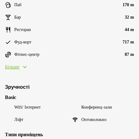
Паб
170 m
Бар
32 m
Ресторан
44 m
Фуд-корт
717 m
Фітнес-центр
87 m
Більше
Зручності
Basic
Wifi/ Інтернет
Конференц-зали
Ліфт
Оптоволокно
Типи приміщень