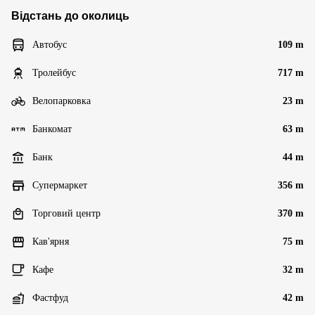
Відстань до околиць
Автобус
109 m
Тролейбус
717 m
Велопарковка
23 m
Банкомат
63 m
Банк
44 m
Супермаркет
356 m
Торговий центр
370 m
Кав'ярня
75 m
Кафе
32 m
Фастфуд
42 m