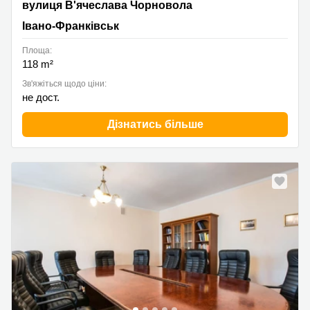
Viacheslava Chornovola Street 7, Івано-Франківськ
вулиця В'ячеслава Чорновола
Івано-Франківськ
Площа:
118 m²
Зв'яжіться щодо ціни:
не дост.
Дізнатись більше