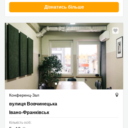
Дізнатись більше
Конференц-Зал
вулиця Вовчинецька 188, Івано-Франківськ
вулиця Вовчинецька
Івано-Франківськ
Кількість осіб: