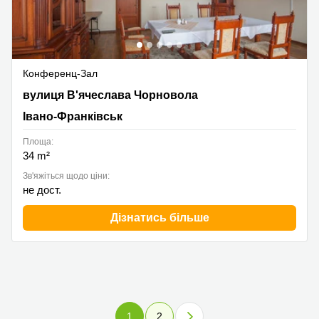
Конференц-Зал
Viacheslava Chornovola Street 7, Івано-Франківськ
вулиця В'ячеслава Чорновола
Івано-Франківськ
Площа:
34 m²
Зв'яжіться щодо ціни:
не дост.
Дізнатись більше
1
2