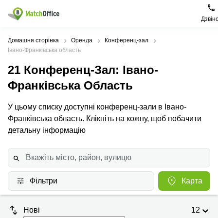
Дзвін
Орендувати
Домашня сторінка
Оренда
Конференц-зал
Івано-Франківська область
Допомога
Тип
Популярні
Популярні
21
Конференц-Зал
: Івано-
приміщення
міста
пошуки
Франківська Область
Про нас
Офіси
Київ
Бізнес
центри
У цьому списку доступні конференц-зали в Івано-
Бізнес-
Печерський
Києва
Здати в оренду
Франківська область. Клікніть на кожну, щоб побачити
центри
район
Офіси у
детальну інформацію
Коворкінги
Подільський
Печерському
Ціна
район
районі
Віртуальні
офіси
Солом'янський
Конференц-
Увійти
район
зал Львів
Фільтри
Карта
Львів
Коворкінг
Київ
Івано-
Нові
12
Франківськ