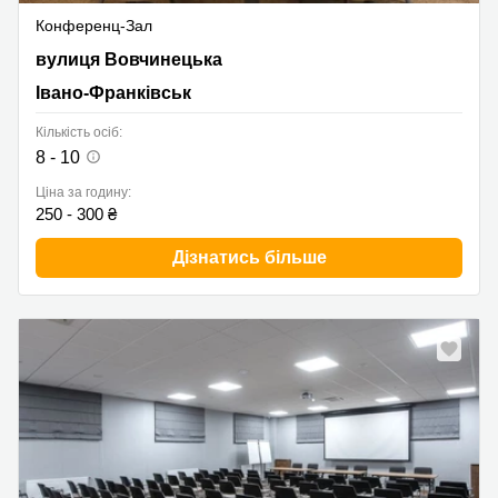
Конференц-Зал
вулиця Вовчинецька, Івано-Франківськ
вулиця Вовчинецька
Івано-Франківськ
Кількість осіб:
8 - 10
Ціна за годину:
250 - 300 ₴
Дізнатись більше