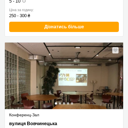
5 - 10
Ціна за годину:
250 - 300 ₴
Дізнатись більше
Конференц-Зал
вулиця Вовчинецька 188, Івано-Франківськ
вулиця Вовчинецька