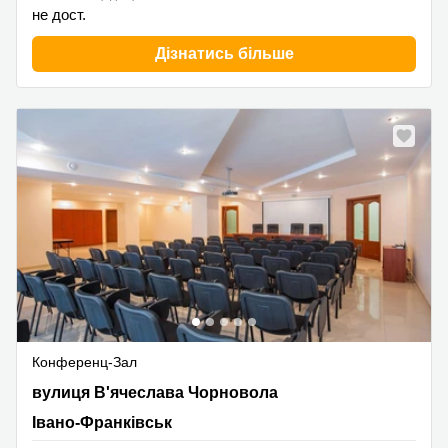
не дост.
Дізнатись більше
Конференц-Зал
Viacheslava Chornovola Street 7, Івано-Франківськ
вулиця В'ячеслава Чорновола
Івано-Франківськ