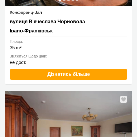
Конференц-Зал
Viacheslava Chornovola Street 7, Івано-Франківськ
вулиця В'ячеслава Чорновола
Івано-Франківськ
Площа:
35 m²
Зв'яжіться щодо ціни:
не дост.
Дізнатись більше