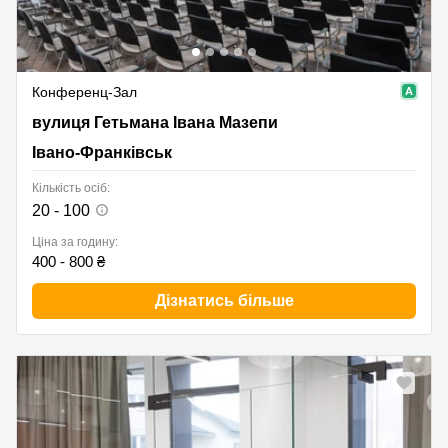
Конференц-Зал
вулиця Гетьмана Івана Мазепи, Івано-Франківськ
вулиця Гетьмана Івана Мазепи
Івано-Франківськ
Кількість осіб:
20 - 100
Ціна за годину:
400 - 800 ₴
Дізнатись більше