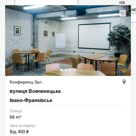
на
сторінк
Конференц-Зал
вулиця Вовчинецька 188, Івано-Франківськ
вулиця Вовчинецька
Івано-Франківськ
Площа:
68 m²
Ціна за годину:
Від 400 ₴