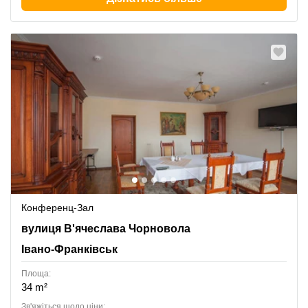
Конференц-Зал
Viacheslava Chornovola Street 7, Івано-Франківськ
вулиця В'ячеслава Чорновола
Івано-Франківськ
Площа:
34 m²
Зв'яжіться щодо ціни: