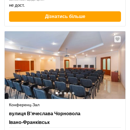
не дост.
Дізнатись більше
Конференц-Зал
Viacheslava Chornovola Street 7, Івано-Франківськ
вулиця В'ячеслава Чорновола
Івано-Франківськ