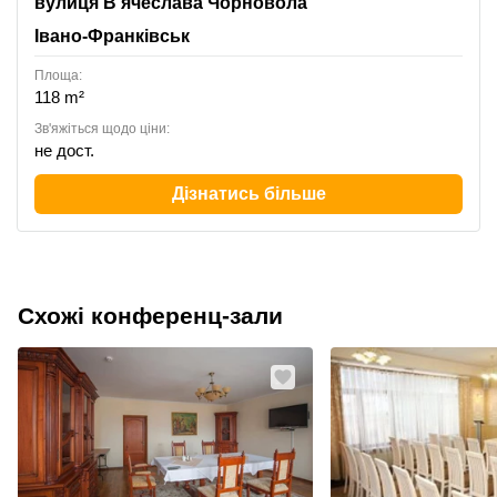
Viacheslava Chornovola Street 7, Івано-Франківськ
вулиця В'ячеслава Чорновола
Івано-Франківськ
Площа:
118 m²
Зв'яжіться щодо ціни:
не дост.
Дізнатись більше
Схожі конференц-зали