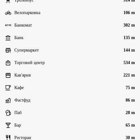
Тролейбус
914 m
Велопарковка
106 m
Банкомат
302 m
Банк
135 m
Супермаркет
144 m
Торговий центр
534 m
Кав'ярня
221 m
Кафе
75 m
Фастфуд
86 m
Паб
28 m
Бар
65 m
Ресторан
30 m