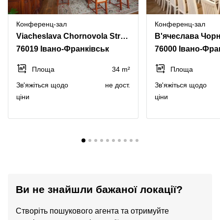
Конференц-зал
Конференц-зал
Viacheslava Chornovola Street 7
В'ячеслава Чор
76019 Івано-Франківськ
76000 Івано-Фра
Площа
34 m²
Площа
Зв'яжіться щодо
не дост.
Зв'яжіться щодо
ціни
ціни
Ви не знайшли бажаної локації?
Створіть пошукового агента та отримуйте