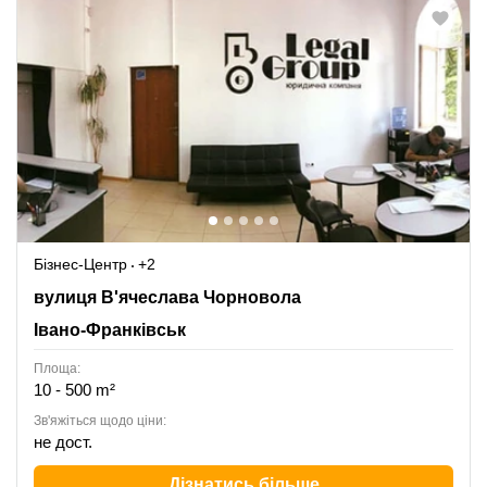
Бізнес-Центр
+2
Viacheslava Chornovola Street 7, Івано-Франківськ
вулиця В'ячеслава Чорновола
Івано-Франківськ
Площа:
10 - 500 m²
Зв'яжіться щодо ціни:
не дост.
Дізнатись більше