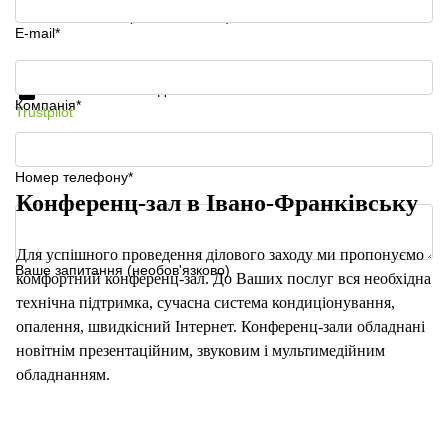
Ваше запитання (необов'язково)
E-mail*
Отримати інформацію та ціни
Захист особистих даних
Компанія*
Trustpilot
Номер телефону*
Конференц-зал в Івано-Франківську
Для успішного проведення ділового заходу ми пропонуємо
Ваше запитання (необов'язково)
комфортний конференц-зал. До Ваших послуг вся необхідна
технічна підтримка, сучасна система кондиціонування,
опалення, швидкісний Інтернет. Конференц-зали обладнані
новітнім презентаційним, звуковим і мультимедійним
обладнанням.