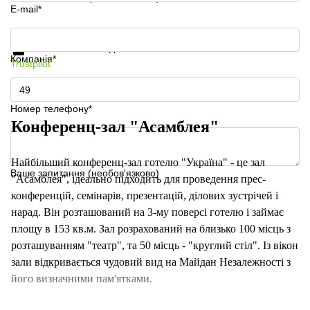
E-mail*
Отримати інформацію та ціни
Захист особистих даних
Компанія*
Trustpilot
Номер телефону*
Конференц-зал "Асамблея"
Найбільший конференц-зал готелю "Україна" - це зал
Ваше запитання (необов'язково)
"Асамблея", ідеально підходить для проведення прес-
конференцій, семінарів, презентацій, ділових зустрічей і
нарад. Він розташований на 3-му поверсі готелю і займає
площу в 153 кв.м. Зал розрахований на близько 100 місць з
розташуванням "театр", та 50 місць - "круглий стіл". Із вікон
зали відкривається чудовий вид на Майдан Незалежності з
його визначними пам'ятками.