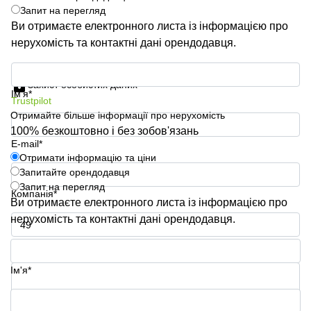
Запит на перегляд
Ви отримаєте електронного листа із інформацією про
нерухомість та контактні дані орендодавця.
Отримати інформацію та ціни
Захист особистих даних
Ім'я*
Trustpilot
Отримайте більше інформації про нерухомість
100% безкоштовно і без зобов'язань
E-mail*
Отримати інформацію та ціни
Запитайте орендодавця
Запит на перегляд
Компанія*
Ви отримаєте електронного листа із інформацією про
нерухомість та контактні дані орендодавця.
Номер телефону*
Ім'я*
Ваше запитання (необов'язково)