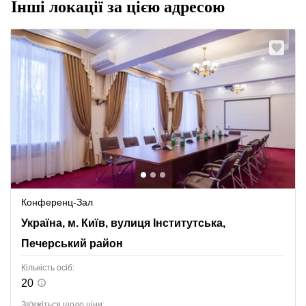
Інші локації за цією адресою
Конференц-Зал
Україна, м. Київ, вулиця Інститутська, 4, Печерський
Україна, м. Київ, вулиця Інститутська,
район
Печерський район
Кількість осіб:
20
Зв'яжіться щодо ціни: