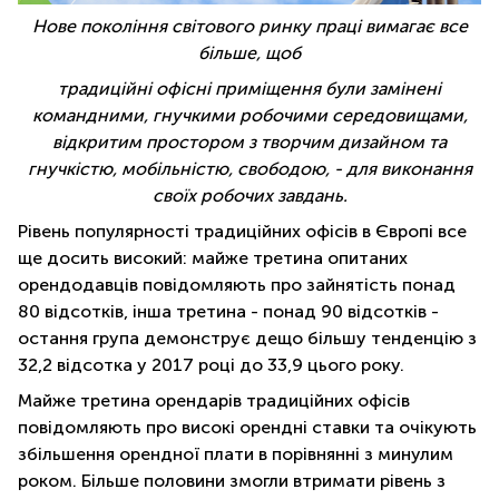
Нове покоління світового ринку праці вимага
є
все
більше, щоб
традиційні офісні приміщення були замінені
командними, гнучкими робочими середовищами,
відкритим простором з творчим дизайном та
гнучкістю, мобільністю, свободою, - для виконання
своїх робочих завдань.
Рівень популярності традиційних офісів в Європі все
ще досить високий: майже третина опитаних
орендодавців повідомляють про зайнятість понад
80 відсотків, інша третина - понад 90 відсотків -
остання група демонструє дещо більшу тенденцію з
32,2 відсотка у 2017 році до 33,9 цього року.
Майже третина орендарів традиційних офісів
повідомляють про високі орендні ставки та очікують
збільшення орендної плати в порівнянні з минулим
роком. Більше половини змогли втримати рівень з