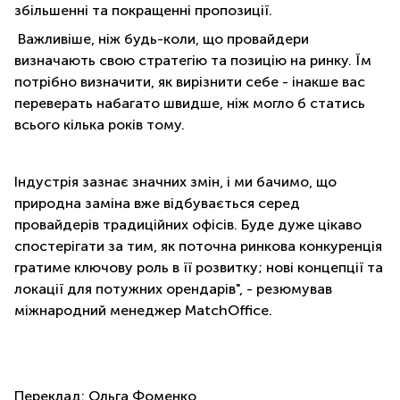
збільшенні та покращенні пропозиції.
Ва
жливіше, ніж будь-коли, що провайдери
визначають свою стратегію та позицію на ринку. Їм
потрібно визначити, як вирізнити себе - інакше вас
переверать набагато швидше, ніж могло б статись
всього кілька років тому.
Індустрія зазнає значних змін, і ми бачимо, що
природна заміна вже відбувається серед
провайдерів традиційних офісів. Буде дуже цікаво
спостерігати за тим, як поточна ринкова конкуренція
гратиме ключову роль в її розвитку; нові концепції та
локації для потужних орендарів", - резюмував
міжнародний менеджер MatchOffice.
Переклад: Ольга Фоменко