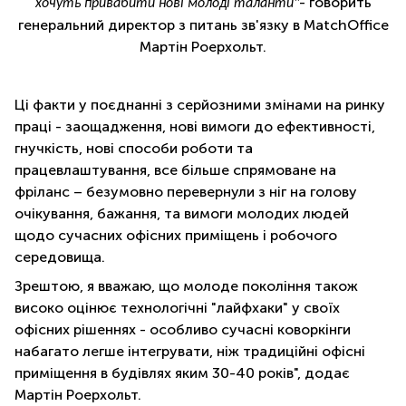
- говорить
хочуть привабити нові молоді таланти"
генеральний директор з питань зв'язку в MatchOffice
Мартін Роерхольт.
Ці факти у поєднанні з серйозними змінами на ринку
праці - заощадження, нові вимоги до ефективності,
гнучкість, нові способи роботи та
працевлаштування, все більше спрямоване на
фріланс – безумовно перевернули з ніг на голову
очікування, бажання, та вимоги молодих людей
щодо сучасних офісних приміщень і робочого
середовища.
Зрештою, я вважаю, що молоде покоління також
високо оцінює технологічні "лайфхаки" у своїх
офісних рішеннях - особливо сучасні коворкінги
набагато легше інтегрувати, ніж традиційні офісні
приміщення в будівлях яким 30-40 років", додає
Мартін Роерхольт.