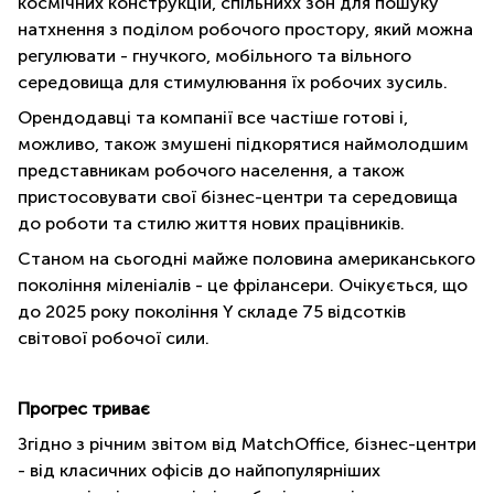
космічних конструкцій, спільнихх зон для пошуку
натхнення з поділом робочого простору, який можна
регулювати - гнучкого, мобільного та вільного
середовища для стимулювання їх робочих зусиль.
Орендодавці та компанії все частіше готові і,
можливо, також змушені підкорятися наймолодшим
представникам робочого населення, а також
пристосовувати свої бізнес-центри та середовища
до роботи та стилю життя нових працівників.
Станом на сьогодні майже половина американського
покоління міленіалів - це фрілансери. Очікується, що
до 2025 року покоління Y складе 75 відсотків
світової робочої сили.
Прогрес триває
Згідно з річним звітом від MatchOffice, бізнес-центри
- від класичних офісів до найпопулярніших