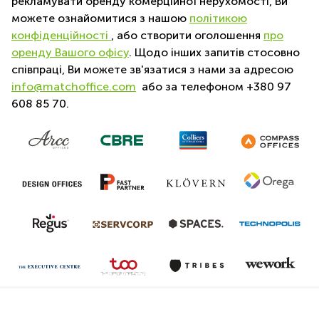
рекламувати оренду комерційної нерухомості, Ви
Новини
можете ознайомитися з нашою
політикою
конфіденційності
, або створити оголошення
про
Вакансії
оренду Вашого офісу
. Щодо інших запитів стосовно
Контакти
співпраці, Ви можете зв'язатися з нами за адресою
info@matchoffice.com
або за телефоном +380 97
608 85 70.
Умови співпраці
Політика конфіденційності
Авторське право