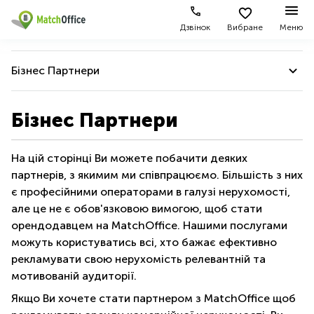
Дзвінок
Вибране
Меню
Орендувати
Бізнес Партнери
Допомога
Тип
Популярні
Популярні
приміщення
міста
пошуки
Про нас
Бізнес Партнери
Про нас
Офіси
Київ
Бізнес
центри
Про нас
На цій сторінці Ви можете побачити деяких
Бізнес-
Печерський
Києва
Здати в оренду
центри
район
партнерів, з якимим ми співпрацюємо. Більшість з них
Бізнес Партнери
Офіси у
є професійними операторами в галузі нерухомості,
Коворкінги
Подільський
Печерському
Ціна
Наша команда
район
але це не є обов'язковою вимогою, щоб стати
районі
Віртуальні
орендодавцем на MatchOffice. Нашими послугами
Історія компанії
офіси
Солом'янський
Конференц-
Увійти
можуть користуватись всі, хто бажає ефективно
район
зал Львів
Ми підтримуємо
рекламувати свою нерухомість релевантній та
Львів
Коворкінг
мотивованій аудиторії.
Ми співпрацюємо
Київ
Івано-
Якщо Ви хочете стати партнером з MatchOffice щоб
Франківськ
Допомога українцям